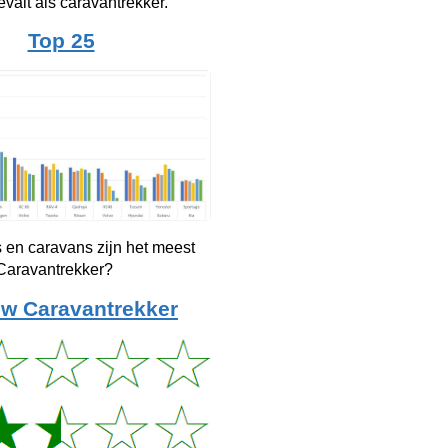
evalt als caravantrekker.
Top 25
 en caravans zijn het meest
 Caravantrekker?
w Caravantrekker