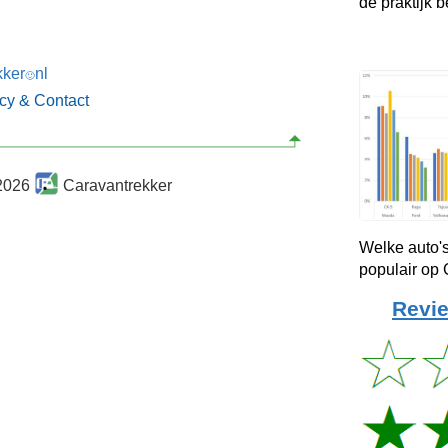
de praktijk b
kker
nl
🙂
acy & Contact
2026
Caravantrekker
Welke auto's
populair op
Revie