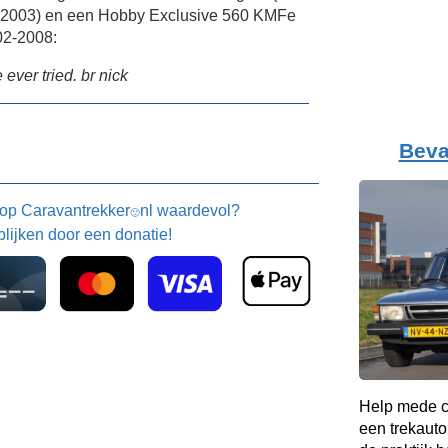
. 2003) en een Hobby Exclusive 560 KMFe
02-2008:
 ever tried. br nick
Beva
 op
Caravantrekker
nl waardevol?
🙂
blijken door een donatie!
Help mede c
een trekauto