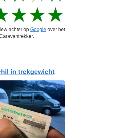
view achter op
Google
over het
Caravantrekker.
hil in trekgewicht