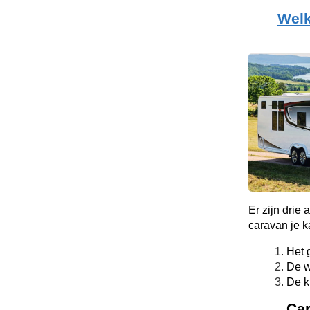
Welk
Er zijn drie
caravan je k
Het 
De w
De k
Ca