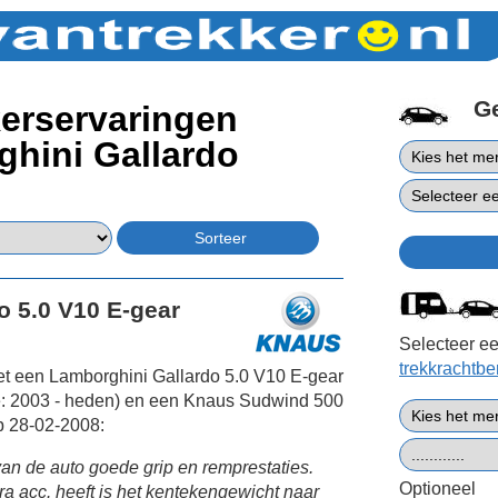
G
erservaringen
hini Gallardo
o 5.0 V10 E-gear
Selecteer ee
trekkrachtb
et een Lamborghini Gallardo 5.0 V10 E-gear
: 2003 - heden) en een Knaus Sudwind 500
p 28-02-2008:
an de auto goede grip en remprestaties.
Optioneel
a acc. heeft is het kentekengewicht naar