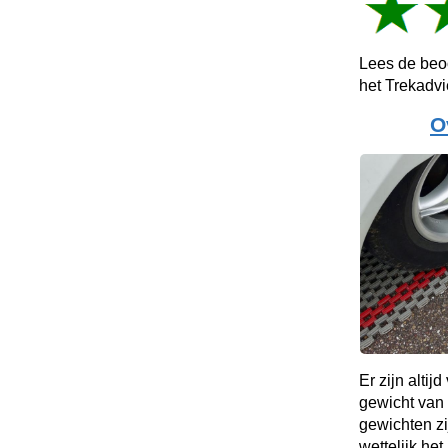
Lees de beo
het Trekadv
O
Er zijn altij
gewicht van
gewichten zi
wettelijk he