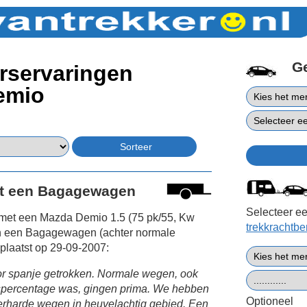
G
rservaringen
emio
t een Bagagewagen
Selecteer ee
 met een Mazda Demio 1.5 (75 pk/55, Kw
trekkrachtb
n een Bagagewagen (achter normale
plaatst op 29-09-2007:
r spanje getrokken. Normale wegen, ook
ngspercentage was, gingen prima. We hebben
Optioneel
rharde wegen in heuvelachtig gebied. Een