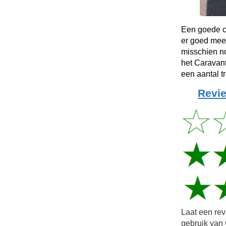
Een goede co
er goed mee
misschien no
het Caravant
een aantal t
Revie
Laat een re
gebruik van 