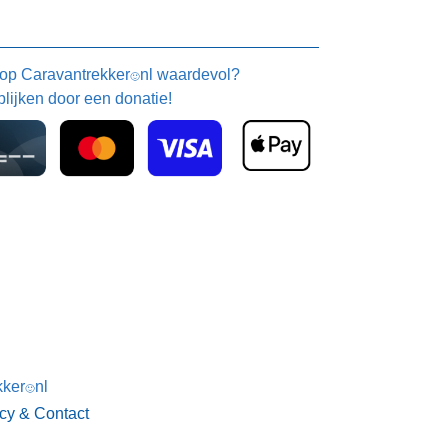
 op
Caravantrekker
nl waardevol?
🙂
blijken door een donatie!
kker
nl
🙂
acy & Contact