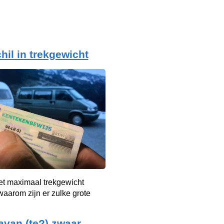
hil in trekgewicht
et maximaal trekgewicht
aarom zijn er zulke grote
avan (te?) zwaar