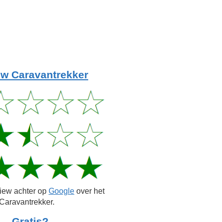
w Caravantrekker
view achter op
Google
over het
Caravantrekker.
Gratis?