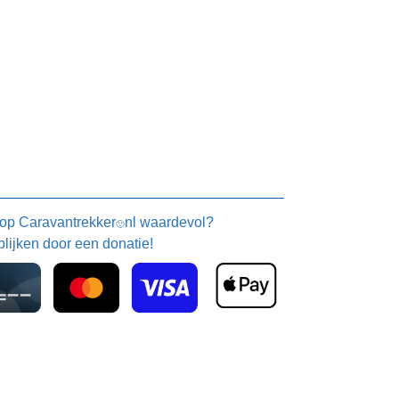
 op
Caravantrekker
nl waardevol?
🙂
blijken door een donatie!