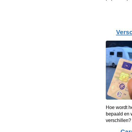
Versc
Hoe wordt h
bepaald en w
verschillen?
Car