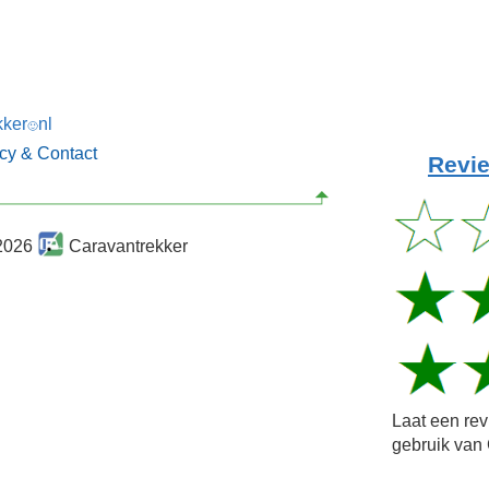
kker
nl
🙂
acy & Contact
Revie
2026
Caravantrekker
Laat een re
gebruik van 