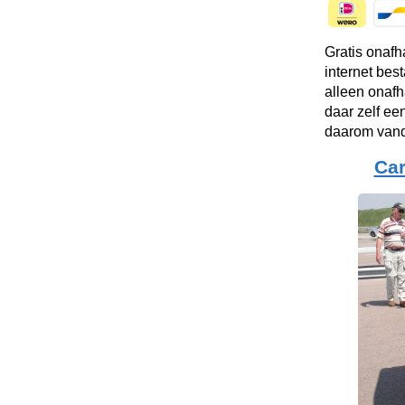
Gratis onafh
internet bes
alleen onafh
daar zelf ee
daarom vand
Ca