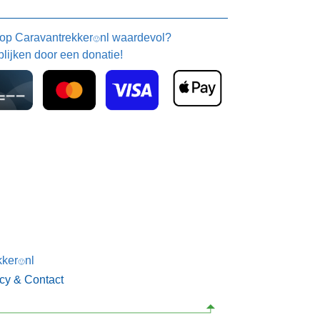
 op
Caravantrekker
nl waardevol?
🙂
blijken door een donatie!
kker
nl
🙂
acy & Contact