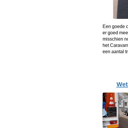
Een goede co
er goed mee
misschien no
het Caravant
een aantal t
Wet