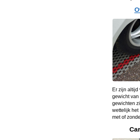
O
Er zijn altij
gewicht van
gewichten zi
wettelijk he
met of zond
Ca