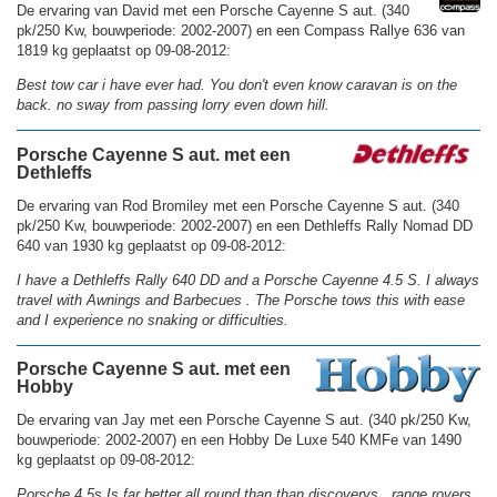
De ervaring van David met een Porsche Cayenne S aut. (340
pk/250 Kw, bouwperiode: 2002-2007) en een Compass Rallye 636 van
1819 kg geplaatst op 09-08-2012:
Best tow car i have ever had. You don't even know caravan is on the
back. no sway from passing lorry even down hill.
Porsche Cayenne S aut. met een
Dethleffs
De ervaring van Rod Bromiley met een Porsche Cayenne S aut. (340
pk/250 Kw, bouwperiode: 2002-2007) en een Dethleffs Rally Nomad DD
640 van 1930 kg geplaatst op 09-08-2012:
I have a Dethleffs Rally 640 DD and a Porsche Cayenne 4.5 S. I always
travel with Awnings and Barbecues . The Porsche tows this with ease
and I experience no snaking or difficulties.
Porsche Cayenne S aut. met een
Hobby
De ervaring van Jay met een Porsche Cayenne S aut. (340 pk/250 Kw,
bouwperiode: 2002-2007) en een Hobby De Luxe 540 KMFe van 1490
kg geplaatst op 09-08-2012:
Porsche 4.5s Is far better all round than than discoverys , range rovers