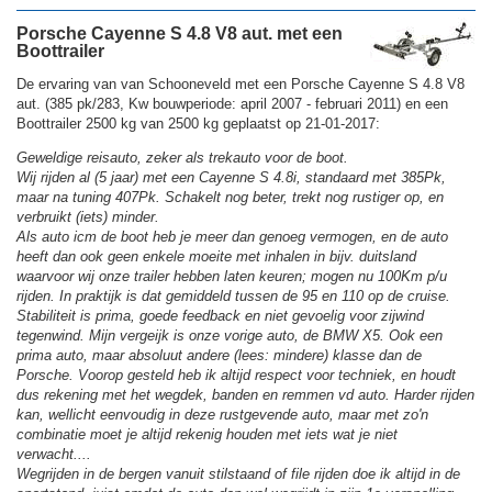
Porsche Cayenne S 4.8 V8 aut. met een
Boottrailer
De ervaring van van Schooneveld met een Porsche Cayenne S 4.8 V8
aut. (385 pk/283, Kw bouwperiode: april 2007 - februari 2011) en een
Boottrailer 2500 kg van 2500 kg geplaatst op 21-01-2017:
Geweldige reisauto, zeker als trekauto voor de boot.
Wij rijden al (5 jaar) met een Cayenne S 4.8i, standaard met 385Pk,
maar na tuning 407Pk. Schakelt nog beter, trekt nog rustiger op, en
verbruikt (iets) minder.
Als auto icm de boot heb je meer dan genoeg vermogen, en de auto
heeft dan ook geen enkele moeite met inhalen in bijv. duitsland
waarvoor wij onze trailer hebben laten keuren; mogen nu 100Km p/u
rijden. In praktijk is dat gemiddeld tussen de 95 en 110 op de cruise.
Stabiliteit is prima, goede feedback en niet gevoelig voor zijwind
tegenwind. Mijn vergeijk is onze vorige auto, de BMW X5. Ook een
prima auto, maar absoluut andere (lees: mindere) klasse dan de
Porsche. Voorop gesteld heb ik altijd respect voor techniek, en houdt
dus rekening met het wegdek, banden en remmen vd auto. Harder rijden
kan, wellicht eenvoudig in deze rustgevende auto, maar met zo'n
combinatie moet je altijd rekenig houden met iets wat je niet
verwacht....
Wegrijden in de bergen vanuit stilstaand of file rijden doe ik altijd in de