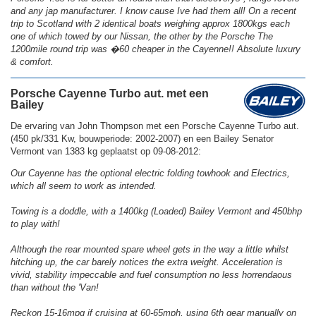
and any jap manufacturer. I know cause Ive had them all! On a recent
trip to Scotland with 2 identical boats weighing approx 1800kgs each
one of which towed by our Nissan, the other by the Porsche The
1200mile round trip was �60 cheaper in the Cayenne!! Absolute luxury
& comfort.
Porsche Cayenne Turbo aut. met een
Bailey
De ervaring van John Thompson met een Porsche Cayenne Turbo aut.
(450 pk/331 Kw, bouwperiode: 2002-2007) en een Bailey Senator
Vermont van 1383 kg geplaatst op 09-08-2012:
Our Cayenne has the optional electric folding towhook and Electrics,
which all seem to work as intended.
Towing is a doddle, with a 1400kg (Loaded) Bailey Vermont and 450bhp
to play with!
Although the rear mounted spare wheel gets in the way a little whilst
hitching up, the car barely notices the extra weight. Acceleration is
vivid, stability impeccable and fuel consumption no less horrendaous
than without the 'Van!
Reckon 15-16mpg if cruising at 60-65mph, using 6th gear manually on