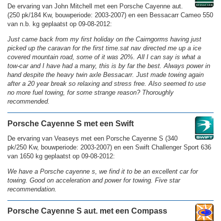
De ervaring van John Mitchell met een Porsche Cayenne aut.
(250 pk/184 Kw, bouwperiode: 2003-2007) en een Bessacarr Cameo 550
van n.b. kg geplaatst op 09-08-2012:
Just came back from my first holiday on the Cairngorms having just
picked up the caravan for the first time.sat nav directed me up a ice
covered mountain road, some of it was 20%. All I can say is what a
tow-car and I have had a many, this is by far the best. Always power in
hand despite the heavy twin axle Bessacarr. Just made towing again
after a 20 year break so relaxing and stress free. Also seemed to use
no more fuel towing, for some strange reason? Thoroughly
recommended.
Porsche Cayenne S met een Swift
De ervaring van Veaseys met een Porsche Cayenne S (340
pk/250 Kw, bouwperiode: 2003-2007) en een Swift Challenger Sport 636
van 1650 kg geplaatst op 09-08-2012:
We have a Porsche cayenne s, we find it to be an excellent car for
towing. Good on acceleration and power for towing. Five star
recommendation.
Porsche Cayenne S aut. met een Compass