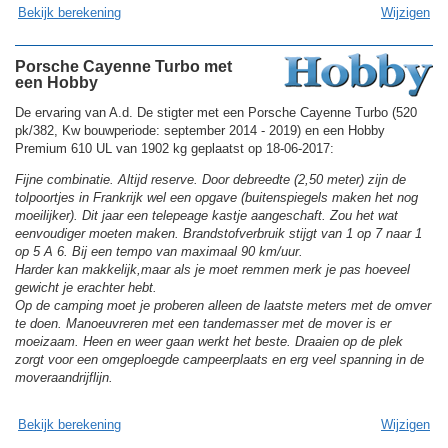
Bekijk berekening
Wijzigen
Porsche Cayenne Turbo met
een Hobby
De ervaring van A.d. De stigter met een Porsche Cayenne Turbo (520
pk/382, Kw bouwperiode: september 2014 - 2019) en een Hobby
Premium 610 UL van 1902 kg geplaatst op 18-06-2017:
Fijne combinatie. Altijd reserve. Door debreedte (2,50 meter) zijn de
tolpoortjes in Frankrijk wel een opgave (buitenspiegels maken het nog
moeilijker). Dit jaar een telepeage kastje aangeschaft. Zou het wat
eenvoudiger moeten maken. Brandstofverbruik stijgt van 1 op 7 naar 1
op 5 A 6. Bij een tempo van maximaal 90 km/uur.
Harder kan makkelijk,maar als je moet remmen merk je pas hoeveel
gewicht je erachter hebt.
Op de camping moet je proberen alleen de laatste meters met de omver
te doen. Manoeuvreren met een tandemasser met de mover is er
moeizaam. Heen en weer gaan werkt het beste. Draaien op de plek
zorgt voor een omgeploegde campeerplaats en erg veel spanning in de
moveraandrijflijn.
Bekijk berekening
Wijzigen