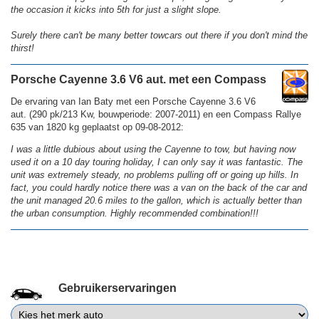
the occasion it kicks into 5th for just a slight slope.
Surely there can't be many better towcars out there if you don't mind the
thirst!
Porsche Cayenne 3.6 V6 aut. met een Compass
De ervaring van Ian Baty met een Porsche Cayenne 3.6 V6
aut. (290 pk/213 Kw, bouwperiode: 2007-2011) en een Compass Rallye
635 van 1820 kg geplaatst op 09-08-2012:
I was a little dubious about using the Cayenne to tow, but having now
used it on a 10 day touring holiday, I can only say it was fantastic. The
unit was extremely steady, no problems pulling off or going up hills. In
fact, you could hardly notice there was a van on the back of the car and
the unit managed 20.6 miles to the gallon, which is actually better than
the urban consumption. Highly recommended combination!!!
Gebruikerservaringen