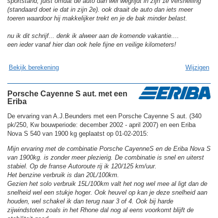
sportstand, juist omdat de auto dan wel wegrijdt in zijn 1e versnelling
(standaard doet ie dat in zijn 2e). ook draait de auto dan iets meer
toeren waardoor hij makkelijker trekt en je de bak minder belast.
nu ik dit schrijf... denk ik alweer aan de komende vakantie....
een ieder vanaf hier dan ook hele fijne en veilige kilometers!
Bekijk berekening
Wijzigen
Porsche Cayenne S aut. met een
Eriba
De ervaring van A.J.Beunders met een Porsche Cayenne S aut. (340
pk/250, Kw bouwperiode: december 2002 - april 2007) en een Eriba
Nova S 540 van 1900 kg geplaatst op 01-02-2015:
Mijn ervaring met de combinatie Porsche CayenneS en de Eriba Nova S
van 1900kg. is zonder meer plezierig. De combinatie is snel en uiterst
stabiel. Op de franse Autoroute rij ik 120/125 km/uur.
Het benzine verbruik is dan 20L/100km.
Gezien het solo verbruik 15L/100km valt het nog wel mee al ligt dan de
snelheid wel een stukje hoger. Ook heuvel op kan je deze snelheid aan
houden, wel schakel ik dan terug naar 3 of 4. Ook bij harde
zijwindstoten zoals in het Rhone dal nog al eens voorkomt blijft de