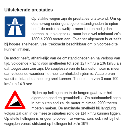
Uitstekende prestaties
Op vlakke wegen zijn de prestaties uitstekend. Om op
de snelweg onder gunstige omstandigheden te rijden
heeft de motor nauwelijks meer toeren nodig dan
normaal bij solo gebruik, maar houd wel minimaal zo'n
1800 á 2000 toeren aan. Over het algemeen is er zelfs
bij hogere snelheden, veel trekkracht beschikbaar om bijvoorbeeld te
kunnen inhalen.
De motor heeft, afhankelijk van de omstandigheden en na verloop van
tijd, voldoende kracht voor snelheden tot zo'n
127 km/u
á
136 km/u
als
dat toegestaan zou zijn. De souplesse van de brandstofmotor is meer
dan voldoende waardoor het heel comfortabel rijden is. Accelereren
vanuit stilstand zal heel erg snel kunnen. Theoretisch van 0 naar 100
km/u in 14.9 sec.
Rijden op hellingen en in de bergen gaat over het
algemeen goed en gemakkelijk. Op autobaanhellingen
in het buitenland zal de motor minimaal 2900 toeren
moeten maken. De maximale snelheid bij langdurig
volgas zal dan in de meeste situaties rond de
114 km/u
kunnen liggen.
Op steile hellingen is er geen probleem te verwachten, ook niet bij het
wegrijden vanuit stilstand op hellingen tot zo'n 19%.