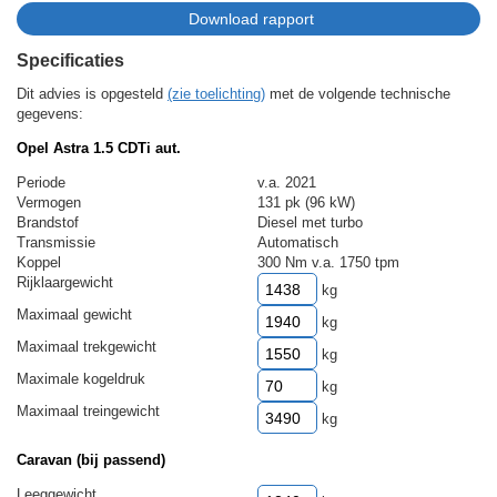
Specificaties
Dit advies is opgesteld
(zie toelichting)
met de volgende technische
gegevens:
Opel Astra 1.5 CDTi aut.
Periode
v.a. 2021
Vermogen
131 pk (96 kW)
Brandstof
Diesel met turbo
Transmissie
Automatisch
Koppel
300 Nm v.a. 1750 tpm
Rijklaargewicht
kg
Maximaal gewicht
kg
Maximaal trekgewicht
kg
Maximale kogeldruk
kg
Maximaal treingewicht
kg
Caravan (bij passend)
Leeggewicht