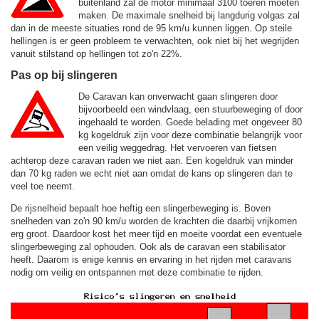
buitenland zal de motor minimaal 3100 toeren moeten
maken. De maximale snelheid bij langdurig volgas zal
dan in de meeste situaties rond de
95 km/u
kunnen liggen. Op steile
hellingen is er geen probleem te verwachten, ook niet bij het wegrijden
vanuit stilstand op hellingen tot zo'n 22%.
Pas op bij slingeren
De Caravan kan onverwacht gaan slingeren door
bijvoorbeeld een windvlaag, een stuurbeweging of door
ingehaald te worden. Goede belading met ongeveer 80
kg kogeldruk zijn voor deze combinatie belangrijk voor
een veilig weggedrag. Het vervoeren van fietsen
achterop deze caravan raden we niet aan. Een kogeldruk van minder
dan 70 kg raden we echt niet aan omdat de kans op slingeren dan te
veel toe neemt.
De rijsnelheid bepaalt hoe heftig een slingerbeweging is. Boven
snelheden van zo'n 90 km/u worden de krachten die daarbij vrijkomen
erg groot. Daardoor kost het meer tijd en moeite voordat een eventuele
slingerbeweging zal ophouden. Ook als de caravan een stabilisator
heeft. Daarom is enige kennis en ervaring in het rijden met caravans
nodig om veilig en ontspannen met deze combinatie te rijden.