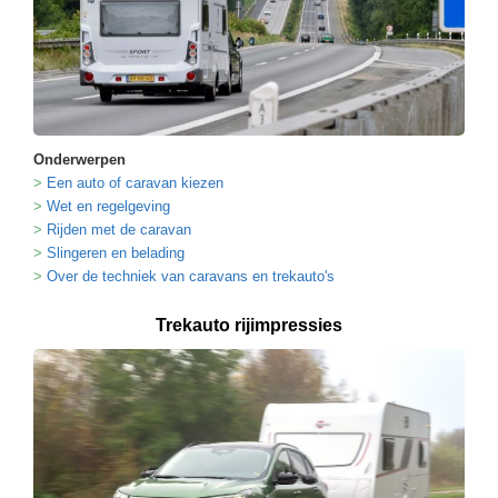
Onderwerpen
Een auto of caravan kiezen
Wet en regelgeving
Rijden met de caravan
Slingeren en belading
Over de techniek van caravans en trekauto's
Trekauto rijimpressies