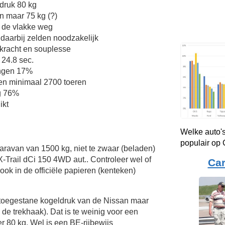
druk 80 kg
n maar 75 kg (?)
 de vlakke weg
 daarbij zelden noodzakelijk
kkracht en souplesse
 24.8 sec.
ingen 17%
en minimaal 2700 toeren
g 76%
ikt
Welke auto's
populair op
Caravan van 1500 kg, niet te zwaar (beladen)
-Trail dCi 150 4WD aut.. Controleer wel of
Ca
ok in de officiële papieren (kenteken)
 toegestane kogeldruk van de Nissan maar
n de trekhaak). Dat is te weinig voor een
 80 kg. Wel is een BE-rijbewijs