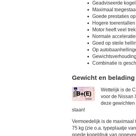
Geadviseerde kogel
Maximaal toegestaa
Goede prestaties op
Hogere toerentallen
Motor heeft veel tre
Normale acceleratie
Goed op steile hell
Op autobaanhelling
Gewichtsverhoudin
Combinatie is gesch
Gewicht en belading
Wettelijk is de 
voor de Nissan X
deze gewichten o
staan!
Vermoedelijk is de maximaal
75 kg (zie o.a. typeplaatje va
goede kogeldruk van ongeveer