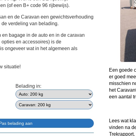
en (of een B+ code 96 rijbewijs).
ssan en de Caravan een gewichtsverhouding
de verdeling van belading.
n en bagage in de auto en in de caravan
e opties en accessoires) is de
is ongeveer wat in het algemeen als
 situatie!
Een goede co
er goed mee
misschien no
Belading in:
het Caravant
een aantal t
Lees wat kl
vinden na d
Trekrapport.