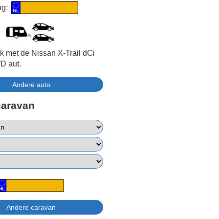
ng:
jk met de Nissan X-Trail dCi
D aut.
caravan