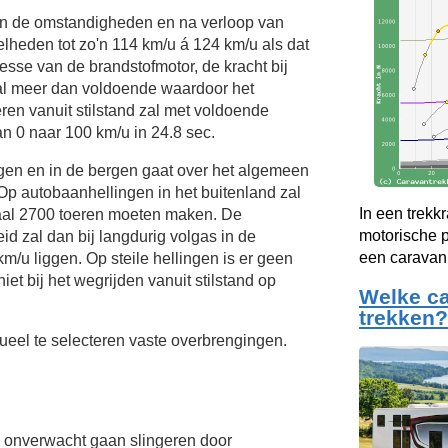
van de omstandigheden en na verloop van
elheden tot zo'n
114 km/u
á
124 km/u
als dat
esse van de brandstofmotor, de kracht bij
al meer dan voldoende waardoor het
eren vanuit stilstand zal met voldoende
n 0 naar 100 km/u in 24.8 sec.
ngen en in de bergen gaat over het algemeen
Op autobaanhellingen in het buitenland zal
In een trekkr
aal 2700 toeren moeten maken. De
motorische p
d zal dan bij langdurig volgas in de
een caravan 
km/u
liggen. Op steile hellingen is er geen
et bij het wegrijden vanuit stilstand op
Welke ca
trekken?
eel te selecteren vaste overbrengingen.
onverwacht gaan slingeren door