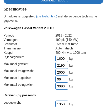
Specificaties
Dit advies is opgesteld
(zie toelichting)
met de volgende technische
gegevens:
Volkswagen Passat Variant 2.0 TDI
Periode
2019 - 2022
Vermogen
190 pk (140 kW)
Brandstof
Diesel met turbo
Transmissie
Automatisch
Koppel
400 Nm v.a. 1900 tpm
Rijklaargewicht
kg
Maximaal gewicht
kg
Maximaal trekgewicht
kg
Maximale kogeldruk
kg
Maximaal treingewicht
kg
Caravan (bij passend)
Leeggewicht
kg