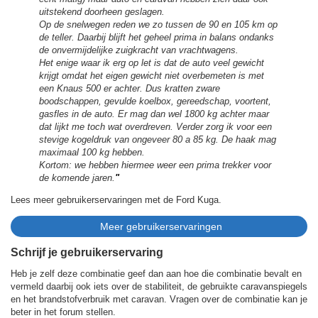
uitstekend doorheen geslagen.
Op de snelwegen reden we zo tussen de 90 en 105 km op
de teller. Daarbij blijft het geheel prima in balans ondanks
de onvermijdelijke zuigkracht van vrachtwagens.
Het enige waar ik erg op let is dat de auto veel gewicht
krijgt omdat het eigen gewicht niet overbemeten is met
een Knaus 500 er achter. Dus kratten zware
boodschappen, gevulde koelbox, gereedschap, voortent,
gasfles in de auto. Er mag dan wel 1800 kg achter maar
dat lijkt me toch wat overdreven. Verder zorg ik voor een
stevige kogeldruk van ongeveer 80 a 85 kg. De haak mag
maximaal 100 kg hebben.
Kortom: we hebben hiermee weer een prima trekker voor
de komende jaren.
"
Lees meer gebruikerservaringen met de Ford Kuga.
Schrijf je gebruikerservaring
Heb je zelf deze combinatie geef dan aan hoe die combinatie bevalt en
vermeld daarbij ook iets over de stabiliteit, de gebruikte caravanspiegels
en het brandstofverbruik met caravan. Vragen over de combinatie kan je
beter in het forum stellen.