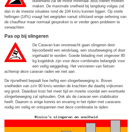
buitenland zal de motor minimaal 3600 toeren moeten
maken. De maximale snelheid bij langdurig volgas zal
dan in de meeste situaties rond de
104 km/u
kunnen liggen. Op steile
hellingen (14%) vraagt het wegrijden vanuit stilstand enige oefening van
de chauffeur maar normaal gesproken is er verder geen probleem te
verwachten.
Pas op bij slingeren
De Caravan kan onverwacht gaan slingeren door
bijvoorbeeld een windvlaag, een stuurbeweging of door
ingehaald te worden. Goede belading met ongeveer 80
kg kogeldruk zijn voor deze combinatie belangrijk voor
een veilig weggedrag. Het vervoeren van fietsen
achterop deze caravan raden we niet aan.
De rijsnelheid bepaalt hoe heftig een slingerbeweging is. Boven
snelheden van zo'n 90 km/u worden de krachten die daarbij vrijkomen
erg groot. Daardoor kost het meer tijd en moeite voordat een eventuele
slingerbeweging zal ophouden. Ook als de caravan een stabilisator
heeft. Daarom is enige kennis en ervaring in het rijden met caravans
nodig om veilig en ontspannen met deze combinatie te rijden.