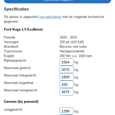
Specificaties
Dit advies is opgesteld
(zie toelichting)
met de volgende technische
gegevens:
Ford Kuga 1.5 EcoBoost
Periode
2020 - 2024
Vermogen
150 pk (110 kW)
Brandstof
Benzine met turbo
Transmissie
Handgeschakeld
Koppel
240 Nm v.a. 1600 tpm
Rijklaargewicht
kg
Maximaal gewicht
kg
Maximaal trekgewicht
kg
Maximale kogeldruk
kg
Maximaal treingewicht
kg
Caravan (bij passend)
Leeggewicht
kg