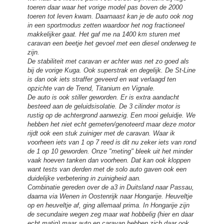
toeren daar waar het vorige model pas boven de 2000
toeren tot leven kwam. Daarnaast kan je de auto ook nog
in een sportmodus zetten waardoor het nog fractioneel
makkelijker gaat. Het gaf me na 1400 km sturen met
caravan een beetje het gevoel met een diesel onderweg te
zijn.
De stabiliteit met caravan er achter was net zo goed als
bij de vorige Kuga. Ook superstrak en degelijk. De St-Line
is dan ook iets straffer geveerd en wat verlaagd ten
opzichte van de Trend, Titanium en Vignale.
De auto is ook stiller geworden. Er is extra aandacht
besteed aan de geluidsisolatie. De 3 cilinder motor is
rustig op de achtergrond aanwezig. Een mooi geluidje. We
hebben het niet echt gemeten/genoteerd maar deze motor
rijdt ook een stuk zuiniger met de caravan. Waar ik
voorheen iets van 1 op 7 reed is dit nu zeker iets van rond
de 1 op 10 geworden. Onze "meting" bleek uit het minder
vaak hoeven tanken dan voorheen. Dat kan ook kloppen
want tests van derden met de solo auto gaven ook een
duidelijke verbetering in zuinigheid aan.
Combinatie gereden over de a3 in Duitsland naar Passau,
daarna via Wenen in Oostenrijk naar Hongarije. Heuveltje
op en heuveltje af, ging allemaal prima. In Hongarije zijn
de secundaire wegen zeg maar wat hobbelig (hier en daar
echt matig) maar auto en caravan hebben zich daar ook