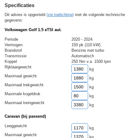
Specificaties
Dit advies is opgesteld
(zie toelichting)
met de volgende technische
gegevens:
Volkswagen Golf 1.5 eTSI aut.
Periode
2020 - 2024
Vermogen
150 pk (110 kW)
Brandstof
Benzine met turbo
Transmissie
Automatisch
Koppel
250 Nm v.a. 1500 tpm
Rijklaargewicht
kg
Maximaal gewicht
kg
Maximaal trekgewicht
kg
Maximale kogeldruk
kg
Maximaal treingewicht
kg
Caravan (bij passend)
Leeggewicht
kg
Maximaal gewicht
kg