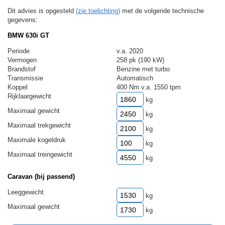
Dit advies is opgesteld
(zie toelichting)
met de volgende technische
gegevens:
BMW 630i GT
Periode
v.a. 2020
Vermogen
258 pk (190 kW)
Brandstof
Benzine met turbo
Transmissie
Automatisch
Koppel
400 Nm v.a. 1550 tpm
Rijklaargewicht
kg
Maximaal gewicht
kg
Maximaal trekgewicht
kg
Maximale kogeldruk
kg
Maximaal treingewicht
kg
Caravan (bij passend)
Leeggewicht
kg
Maximaal gewicht
kg