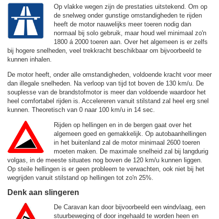
Op vlakke wegen zijn de prestaties uitstekend. Om op
de snelweg onder gunstige omstandigheden te rijden
heeft de motor nauwelijks meer toeren nodig dan
normaal bij solo gebruik, maar houd wel minimaal zo'n
1800 á 2000 toeren aan. Over het algemeen is er zelfs
bij hogere snelheden, veel trekkracht beschikbaar om bijvoorbeeld te
kunnen inhalen.
De motor heeft, onder alle omstandigheden, voldoende kracht voor meer
dan illegale snelheden. Na verloop van tijd tot boven de
130 km/u.
De
souplesse van de brandstofmotor is meer dan voldoende waardoor het
heel comfortabel rijden is. Accelereren vanuit stilstand zal heel erg snel
kunnen. Theoretisch van 0 naar 100 km/u in 14 sec.
Rijden op hellingen en in de bergen gaat over het
algemeen goed en gemakkelijk. Op autobaanhellingen
in het buitenland zal de motor minimaal 2600 toeren
moeten maken. De maximale snelheid zal bij langdurig
volgas, in de meeste situates nog boven de
120 km/u
kunnen liggen.
Op steile hellingen is er geen probleem te verwachten, ook niet bij het
wegrijden vanuit stilstand op hellingen tot zo'n 25%.
Denk aan slingeren
De Caravan kan door bijvoorbeeld een windvlaag, een
stuurbeweging of door ingehaald te worden heen en