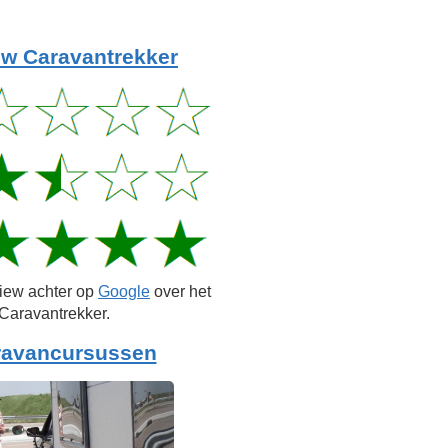
w Caravantrekker
view achter op
Google
over het
Caravantrekker.
ravancursussen