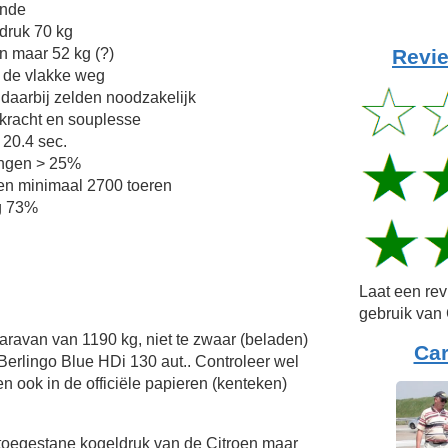
ende
druk 70 kg
Revie
n maar 52 kg (?)
 de vlakke weg
 daarbij zelden noodzakelijk
kkracht en souplesse
 20.4 sec.
lingen > 25%
en minimaal 2700 toeren
g 73%
Laat een re
gebruik van 
Caravan van 1190 kg, niet te zwaar (beladen)
Ca
Berlingo Blue HDi 130 aut.. Controleer wel
n ook in de officiële papieren (kenteken)
toegestane kogeldruk van de Citroen maar