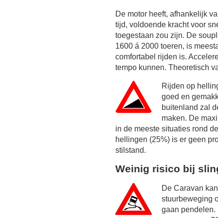
De motor heeft, afhankelijk 
tijd, voldoende kracht voor sn
toegestaan zou zijn. De soupl
1600 á 2000 toeren, is meest
comfortabel rijden is. Acceler
tempo kunnen. Theoretisch va
Rijden op helli
goed en gemakke
buitenland zal 
maken. De maxim
in de meeste situaties rond d
hellingen (25%) is er geen pro
stilstand.
Weinig risico bij sli
De Caravan kan 
stuurbeweging o
gaan pendelen. 