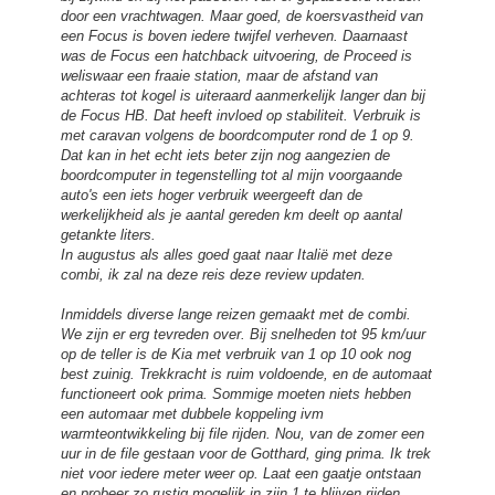
door een vrachtwagen. Maar goed, de koersvastheid van
een Focus is boven iedere twijfel verheven. Daarnaast
was de Focus een hatchback uitvoering, de Proceed is
weliswaar een fraaie station, maar de afstand van
achteras tot kogel is uiteraard aanmerkelijk langer dan bij
de Focus HB. Dat heeft invloed op stabiliteit. Verbruik is
met caravan volgens de boordcomputer rond de 1 op 9.
Dat kan in het echt iets beter zijn nog aangezien de
boordcomputer in tegenstelling tot al mijn voorgaande
auto's een iets hoger verbruik weergeeft dan de
werkelijkheid als je aantal gereden km deelt op aantal
getankte liters.
In augustus als alles goed gaat naar Italië met deze
combi, ik zal na deze reis deze review updaten.
Inmiddels diverse lange reizen gemaakt met de combi.
We zijn er erg tevreden over. Bij snelheden tot 95 km/uur
op de teller is de Kia met verbruik van 1 op 10 ook nog
best zuinig. Trekkracht is ruim voldoende, en de automaat
functioneert ook prima. Sommige moeten niets hebben
een automaar met dubbele koppeling ivm
warmteontwikkeling bij file rijden. Nou, van de zomer een
uur in de file gestaan voor de Gotthard, ging prima. Ik trek
niet voor iedere meter weer op. Laat een gaatje ontstaan
en probeer zo rustig mogelijk in zijn 1 te blijven rijden.