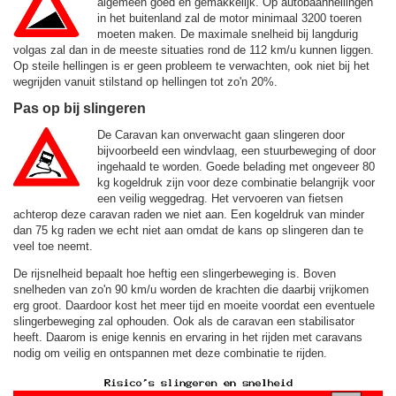
algemeen goed en gemakkelijk. Op autobaanhellingen
in het buitenland zal de motor minimaal 3200 toeren
moeten maken. De maximale snelheid bij langdurig
volgas zal dan in de meeste situaties rond de
112 km/u
kunnen liggen.
Op steile hellingen is er geen probleem te verwachten, ook niet bij het
wegrijden vanuit stilstand op hellingen tot zo'n 20%.
Pas op bij slingeren
De Caravan kan onverwacht gaan slingeren door
bijvoorbeeld een windvlaag, een stuurbeweging of door
ingehaald te worden. Goede belading met ongeveer 80
kg kogeldruk zijn voor deze combinatie belangrijk voor
een veilig weggedrag. Het vervoeren van fietsen
achterop deze caravan raden we niet aan. Een kogeldruk van minder
dan 75 kg raden we echt niet aan omdat de kans op slingeren dan te
veel toe neemt.
De rijsnelheid bepaalt hoe heftig een slingerbeweging is. Boven
snelheden van zo'n 90 km/u worden de krachten die daarbij vrijkomen
erg groot. Daardoor kost het meer tijd en moeite voordat een eventuele
slingerbeweging zal ophouden. Ook als de caravan een stabilisator
heeft. Daarom is enige kennis en ervaring in het rijden met caravans
nodig om veilig en ontspannen met deze combinatie te rijden.