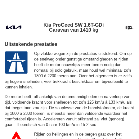
Kia ProCeed SW 1.6T-GDi
Caravan van 1410 kg
Uitstekende prestaties
Op vlakke wegen zijn de prestaties uitstekend. Om op
de snelweg onder gunstige omstandigheden te rijden
heeft de motor nauwelijks meer toeren nodig dan
normaal bij solo gebruik, maar houd wel minimaal zo'n
1800 á 2200 toeren aan. Over het algemeen is er zelfs
bij hogere snelheden, veel trekkracht beschikbaar om bijvoorbeeld te
kunnen inhalen.
De motor heeft, afhankelijk van de omstandigheden en na verloop van
tijd, voldoende kracht voor snelheden tot zo'n
125 km/u
á
133 km/u
als
dat toegestaan zou zijn. De souplesse van de brandstofmotor, de kracht
bij 1800 á 2300 toeren, is meestal meer dan voldoende waardoor het
comfortabel rijden is. Accelereren vanuit stilstand zal vlot (genoeg)
gaan. Theoretisch van 0 naar 100 km/u in 15.2 sec.
Rijden op hellingen en in de bergen gaat over het