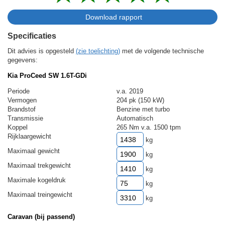
Specificaties
Dit advies is opgesteld
(zie toelichting)
met de volgende technische
gegevens:
Kia ProCeed SW 1.6T-GDi
Periode
v.a. 2019
Vermogen
204 pk (150 kW)
Brandstof
Benzine met turbo
Transmissie
Automatisch
Koppel
265 Nm v.a. 1500 tpm
Rijklaargewicht
kg
Maximaal gewicht
kg
Maximaal trekgewicht
kg
Maximale kogeldruk
kg
Maximaal treingewicht
kg
Caravan (bij passend)