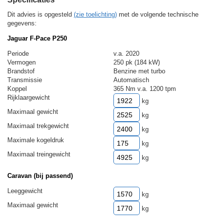
Dit advies is opgesteld
(zie toelichting)
met de volgende technische
gegevens:
Jaguar F-Pace P250
Periode
v.a. 2020
Vermogen
250 pk (184 kW)
Brandstof
Benzine met turbo
Transmissie
Automatisch
Koppel
365 Nm v.a. 1200 tpm
Rijklaargewicht
kg
Maximaal gewicht
kg
Maximaal trekgewicht
kg
Maximale kogeldruk
kg
Maximaal treingewicht
kg
Caravan (bij passend)
Leeggewicht
kg
Maximaal gewicht
kg