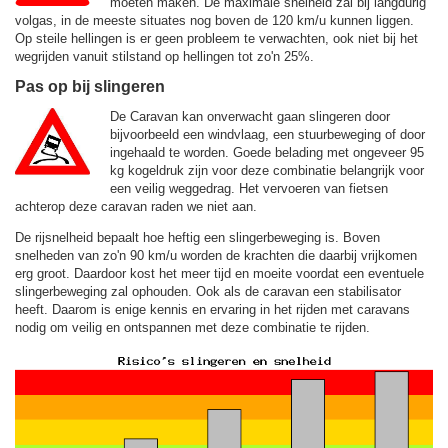
moeten maken. De maximale snelheid zal bij langdurig
volgas, in de meeste situates nog boven de
120 km/u
kunnen liggen.
Op steile hellingen is er geen probleem te verwachten, ook niet bij het
wegrijden vanuit stilstand op hellingen tot zo'n 25%.
Pas op bij slingeren
De Caravan kan onverwacht gaan slingeren door
bijvoorbeeld een windvlaag, een stuurbeweging of door
ingehaald te worden. Goede belading met ongeveer 95
kg kogeldruk zijn voor deze combinatie belangrijk voor
een veilig weggedrag. Het vervoeren van fietsen
achterop deze caravan raden we niet aan.
De rijsnelheid bepaalt hoe heftig een slingerbeweging is. Boven
snelheden van zo'n 90 km/u worden de krachten die daarbij vrijkomen
erg groot. Daardoor kost het meer tijd en moeite voordat een eventuele
slingerbeweging zal ophouden. Ook als de caravan een stabilisator
heeft. Daarom is enige kennis en ervaring in het rijden met caravans
nodig om veilig en ontspannen met deze combinatie te rijden.