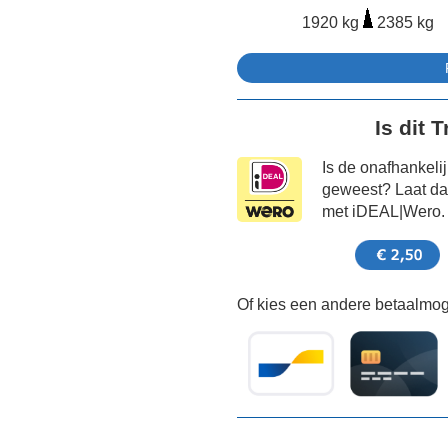
1920 kg
2385 kg
Is dit 
Is de onafhankeli
geweest? Laat dat
met iDEAL|Wero.
Of kies een andere betaalmoge