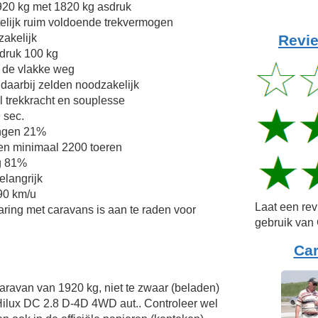
20 kg met 1820 kg asdruk
telijk ruim voldoende trekvermogen
Revie
zakelijk
druk 100 kg
 de vlakke weg
 daarbij zelden noodzakelijk
l trekkracht en souplesse
 sec.
ingen 21%
en minimaal 2200 toeren
g 81%
elangrijk
 90 km/u
Laat een re
aring met caravans is aan te raden voor
gebruik van 
Ca
Caravan van 1920 kg, niet te zwaar (beladen)
Hilux DC 2.8 D-4D 4WD aut.. Controleer wel