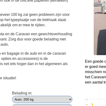
n ook in de officiële papieren (kenteken)
eveer 100 kg zal geen probleem zijn voor
op het typeplaatje van de trekhaak staat.
akelijk om er mee te rijden.
yota en de Caravan een gewichtsverhouding
kant. Zorg dus voor goede belading met
 auto.
n en bagage in de auto en in de caravan
e opties en accessoires) is de
Een goede co
s net iets hoger dan in het algemeen als
er goed mee
misschien no
het Caravant
 situatie!
een aantal t
Belading in: