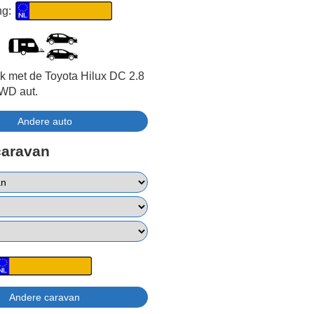
ng:
jk met de Toyota Hilux DC 2.8
WD aut.
caravan