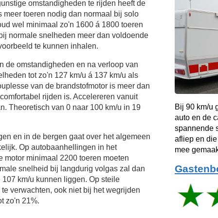
unstige omstandigheden te rijden heeft de
s meer toeren nodig dan normaal bij solo
oud wel minimaal zo'n 1600 á 1800 toeren
 bij normale snelheden meer dan voldoende
voorbeeld te kunnen inhalen.
van de omstandigheden en na verloop van
elheden tot zo'n
127 km/u
á
137 km/u
als
souplesse van de brandstofmotor is meer dan
omfortabel rijden is. Accelereren vanuit
Bij 90 km/u
aan. Theoretisch van 0 naar 100 km/u in 19
auto en de c
spannende si
ngen en in de bergen gaat over het algemeen
afliep en die
lijk. Op autobaanhellingen in het
mee gemaak
de motor minimaal 2200 toeren moeten
Gastenb
ale snelheid bij langdurig volgas zal dan
e
107 km/u
kunnen liggen. Op steile
te verwachten, ook niet bij het wegrijden
ot zo'n 21%.