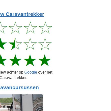
w Caravantrekker
view achter op
Google
over het
Caravantrekker.
ravancursussen