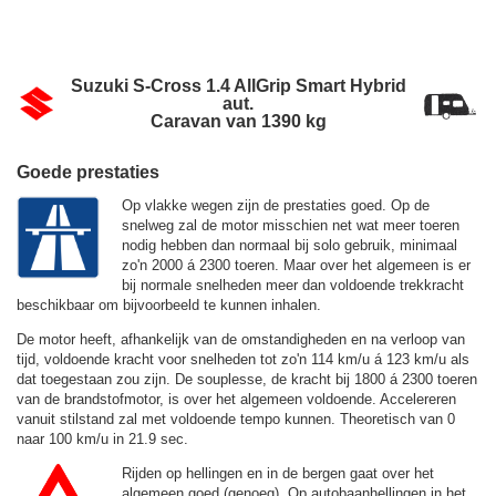
Suzuki S-Cross 1.4 AllGrip Smart Hybrid
aut.
Caravan van 1390 kg
Goede prestaties
Op vlakke wegen zijn de prestaties goed. Op de
snelweg zal de motor misschien net wat meer toeren
nodig hebben dan normaal bij solo gebruik, minimaal
zo'n 2000 á 2300 toeren. Maar over het algemeen is er
bij normale snelheden meer dan voldoende trekkracht
beschikbaar om bijvoorbeeld te kunnen inhalen.
De motor heeft, afhankelijk van de omstandigheden en na verloop van
tijd, voldoende kracht voor snelheden tot zo'n
114 km/u
á
123 km/u
als
dat toegestaan zou zijn. De souplesse, de kracht bij 1800 á 2300 toeren
van de brandstofmotor, is over het algemeen voldoende. Accelereren
vanuit stilstand zal met voldoende tempo kunnen. Theoretisch van 0
naar 100 km/u in 21.9 sec.
Rijden op hellingen en in de bergen gaat over het
algemeen goed (genoeg). Op autobaanhellingen in het