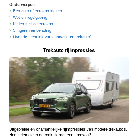
Onderwerpen
Een auto of caravan kiezen
Wet en regelgeving
Rijden met de caravan
Slingeren en belading
Over de techniek van caravans en trekauto's
Trekauto rijimpressies
Uitgebreide en onafhankelijke rijimpressies van modere trekauto's.
Hoe rijden die in de praktijk met een caravan?