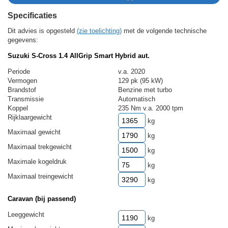
Specificaties
Dit advies is opgesteld
(zie toelichting)
met de volgende technische
gegevens:
Suzuki S-Cross 1.4 AllGrip Smart Hybrid aut.
Periode
v.a. 2020
Vermogen
129 pk (95 kW)
Brandstof
Benzine met turbo
Transmissie
Automatisch
Koppel
235 Nm v.a. 2000 tpm
Rijklaargewicht
kg
Maximaal gewicht
kg
Maximaal trekgewicht
kg
Maximale kogeldruk
kg
Maximaal treingewicht
kg
Caravan (bij passend)
Leeggewicht
kg