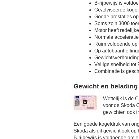
B-rijbewijs is voldo
Geadviseerde kogel
Goede prestaties op
Soms zo'n 3000 toer
Motor heeft redelijk
Normale acceleratie
Ruim voldoende op s
Op autobaanhelling
Gewichtsverhoudin
Veilige snelheid tot
Combinatie is gesch
Gewicht en belading
Wettelijk is de 
voor de Skoda Oc
gewichten ook in
Een goede kogeldruk van onge
Skoda als dit gewicht ook op 
B-rijbewijs is voldoende om er