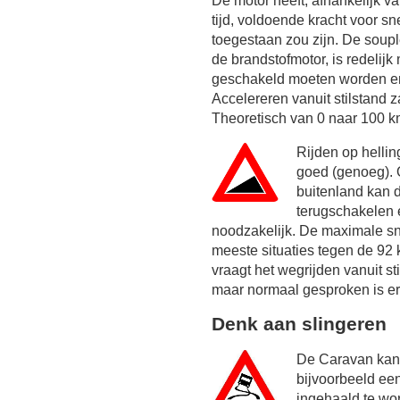
De motor heeft, afhankelijk 
tijd, voldoende kracht voor sn
toegestaan zou zijn. De soupl
de brandstofmotor, is redelij
geschakeld moeten worden en
Accelereren vanuit stilstand
Theoretisch van 0 naar 100 km
Rijden op helli
goed (genoeg). 
buitenland kan d
terugschakelen 
noodzakelijk. De maximale sne
meeste situaties tegen de
92 
vraagt het wegrijden vanuit s
maar normaal gesproken is er
Denk aan slingeren
De Caravan kan 
bijvoorbeeld ee
ingehaald te wo