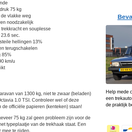
ende
druk 75 kg
Beva
 de vlakke weg
en noodzakelijk
e trekkracht en souplesse
 23.6 sec.
teile hellingen 13%
en terugschakelen
g 85%
 90 km/u
ikt
Help mede c
Caravan van 1300 kg, niet te zwaar (beladen)
een trekauto
tavia 1.0 TSI. Controleer wel of deze
de praktijk b
 de officiële papieren (kenteken) staan!
veer 75 kg zal geen probleem zijn voor de
het typeplaatje van de trekhaak staat. Een
 mee te rijden.