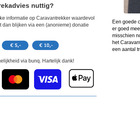
Trekadvies nuttig?
jke informatie op Caravantrekker waardevol
Een goede co
 dan blijken via een (anonieme) donatie
er goed mee
misschien no
het Caravant
een aantal t
lijkheid via bunq. Hartelijk dank!