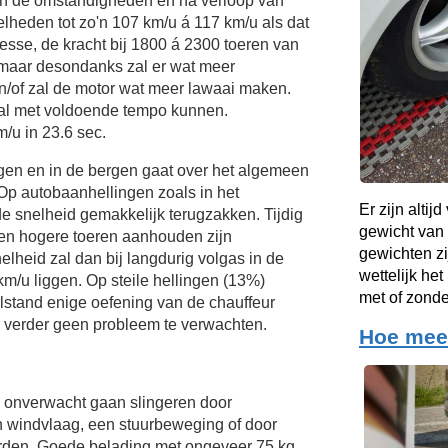
van de omstandigheden en na verloop van
elheden tot zo'n
107 km/u
á
117 km/u
als dat
esse, de kracht bij 1800 á 2300 toeren van
k maar desondanks zal er wat meer
/of zal de motor wat meer lawaai maken.
 zal met voldoende tempo kunnen.
/u in 23.6 sec.
ngen en in de bergen gaat over het algemeen
Op autobaanhellingen zoals in het
Er zijn altij
e snelheid gemakkelijk terugzakken. Tijdig
gewicht van
en hogere toeren aanhouden zijn
gewichten zi
lheid zal dan bij langdurig volgas in de
wettelijk he
km/u
liggen. Op steile hellingen (13%)
met of zond
tilstand enige oefening van de chauffeur
 verder geen probleem te verwachten.
Hoe meer
onverwacht gaan slingeren door
n windvlaag, een stuurbeweging of door
rden. Goede belading met ongeveer 75 kg