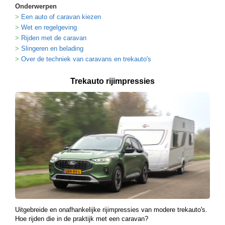
Onderwerpen
Een auto of caravan kiezen
Wet en regelgeving
Rijden met de caravan
Slingeren en belading
Over de techniek van caravans en trekauto's
Trekauto rijimpressies
Uitgebreide en onafhankelijke rijimpressies van modere trekauto's.
Hoe rijden die in de praktijk met een caravan?