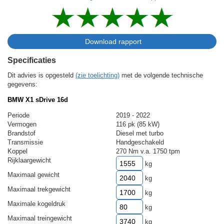
Specificaties
Dit advies is opgesteld
(zie toelichting)
met de volgende technische
gegevens:
BMW X1 sDrive 16d
Periode
2019 - 2022
Vermogen
116 pk (85 kW)
Brandstof
Diesel met turbo
Transmissie
Handgeschakeld
Koppel
270 Nm v.a. 1750 tpm
Rijklaargewicht
kg
Maximaal gewicht
kg
Maximaal trekgewicht
kg
Maximale kogeldruk
kg
Maximaal treingewicht
kg