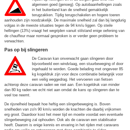
algemeen goed (genoeg). Op autobaanhellingen zoals
in het buitenland kan de snelheid gemakkelijk
terugzakken. Tijdig terugschakelen en hogere toeren
aanhouden zijn noodzakelijk. De maximale snelheid zal dan bij langdurig
volgas in de meeste situaties tegen de
94 km/u
liggen. Op steile
hellingen (13%) vraagt het wegrijden vanuit stilstand enige oefening van
de chauffeur maar normaal gesproken is er verder geen probleem te
verwachten.
Pas op bij slingeren
De Caravan kan onverwacht gaan slingeren door
bijvoorbeeld een windvlaag, een stuurbeweging of door
ingehaald te worden. Goede belading met ongeveer 85
kg kogeldruk zijn voor deze combinatie belangrijk voor
een veilig weggedrag. Het vervoeren van fietsen
achterop deze caravan raden we niet aan. Een kogeldruk van minder
dan 80 kg raden we echt niet aan omdat de kans op slingeren dan te
veel toe neemt.
De rijsnelheid bepaalt hoe heftig een slingerbeweging is. Boven
snelheden van zo'n 90 km/u worden de krachten die daarbij vrijkomen
erg groot. Daardoor kost het meer tijd en moeite voordat een eventuele
slingerbeweging zal ophouden. Ook als de caravan een stabilisator
heeft. Daarom is enige kennis en ervaring in het rijden met caravans