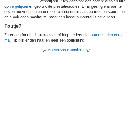
vergelijken. Kies daarvoor een andere auto en klik
op
vergelijken
en gebruik de prestatiescores. Er is geen grens aan te
geven hoeveel punten een combinatie minimaal zou moeten scoren en
er is ook geen maximum, maar een hoger puntental is altijd beter.
Foutje?
Zit er een fout in dit trekadvies of klopt er iets niet
stuur mij dan een e-
mail
. Ik kijk er dan naar en geef een toelichting.
(
Link voor deze berekening
)