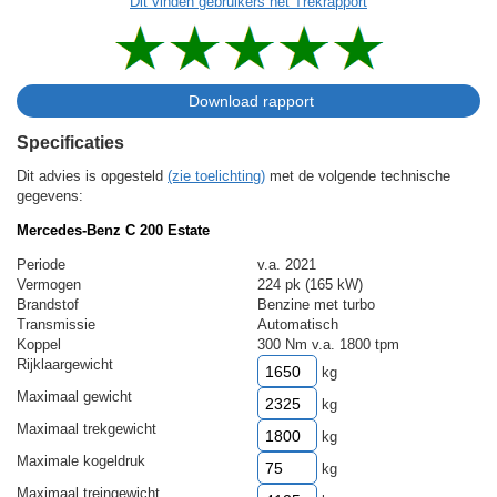
Dit vinden gebruikers het Trekrapport
Specificaties
Dit advies is opgesteld
(zie toelichting)
met de volgende technische
gegevens:
Mercedes-Benz C 200 Estate
Periode
v.a. 2021
Vermogen
224 pk (165 kW)
Brandstof
Benzine met turbo
Transmissie
Automatisch
Koppel
300 Nm v.a. 1800 tpm
Rijklaargewicht
kg
Maximaal gewicht
kg
Maximaal trekgewicht
kg
Maximale kogeldruk
kg
Maximaal treingewicht