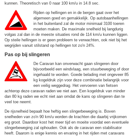
kunnen. Theoretisch van 0 naar 100 km/u in 14.8 sec.
Rijden op hellingen en in de bergen gaat over het
algemeen goed en gemakkelijk. Op autobaanhellingen
in het buitenland zal de motor minimaal 3100 toeren
moeten maken. De maximale snelheid bij langdurig
volgas zal dan in de meeste situaties rond de
114 km/u
kunnen liggen.
Op steile hellingen is er geen probleem te verwachten, ook niet bij het
wegrijden vanuit stilstand op hellingen tot zo'n 24%.
Pas op bij slingeren
De Caravan kan onverwacht gaan slingeren door
bijvoorbeeld een windvlaag, een stuurbeweging of door
ingehaald te worden. Goede belading met ongeveer 85
kg kogeldruk zijn voor deze combinatie belangrijk voor
een veilig weggedrag. Het vervoeren van fietsen
achterop deze caravan raden we niet aan. Een kogeldruk van minder
dan 80 kg raden we echt niet aan omdat de kans op slingeren dan te
veel toe neemt.
De rijsnelheid bepaalt hoe heftig een slingerbeweging is. Boven
snelheden van zo'n 90 km/u worden de krachten die daarbij vrijkomen
erg groot. Daardoor kost het meer tijd en moeite voordat een eventuele
slingerbeweging zal ophouden. Ook als de caravan een stabilisator
heeft. Daarom is enige kennis en ervaring in het rijden met caravans