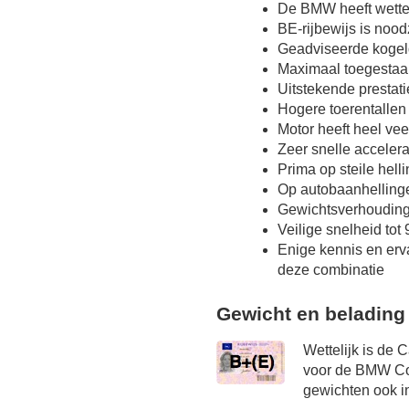
De BMW heeft wette
BE-rijbewijs is nood
Geadviseerde kogel
Maximaal toegestaa
Uitstekende prestat
Hogere toerentallen
Motor heeft heel vee
Zeer snelle accelera
Prima op steile hel
Op autobaanhellinge
Gewichtsverhoudin
Veilige snelheid tot
Enige kennis en erv
deze combinatie
Gewicht en belading
Wettelijk is de 
voor de BMW Cou
gewichten ook in