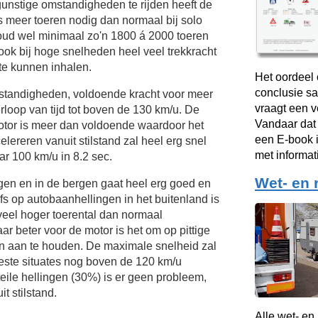
unstige omstandigheden te rijden heeft de
s meer toeren nodig dan normaal bij solo
oud wel minimaal zo'n 1800 á 2000 toeren
ook bij hoge snelheden heel veel trekkracht
te kunnen inhalen.
Het oordeel 
conclusie sa
mstandigheden, voldoende kracht voor meer
vraagt een 
rloop van tijd tot boven de
130 km/u.
De
Vandaar dat
otor is meer dan voldoende waardoor het
een E-book i
elereren vanuit stilstand zal heel erg snel
met informat
r 100 km/u in 8.2 sec.
Wet- en 
gen en in de bergen gaat heel erg goed en
fs op autobaanhellingen in het buitenland is
veel hoger toerental dan normaal
ar beter voor de motor is het om op pittige
en aan te houden. De maximale snelheid zal
eeste situates nog boven de
120 km/u
eile hellingen (30%) is er geen probleem,
it stilstand.
Alle wet- en