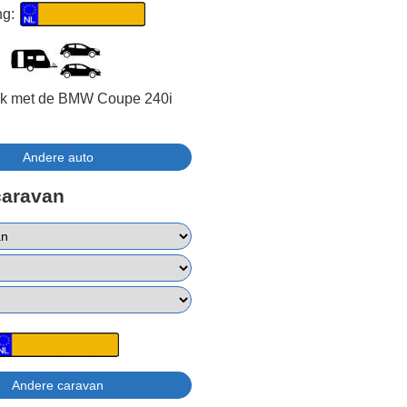
ng:
ijk met de BMW Coupe 240i
caravan