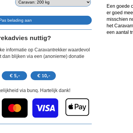
Een goede co
er goed mee
misschien no
het Caravant
een aantal t
Trekadvies nuttig?
jke informatie op Caravantrekker waardevol
 dan blijken via een (anonieme) donatie
lijkheid via bunq. Hartelijk dank!