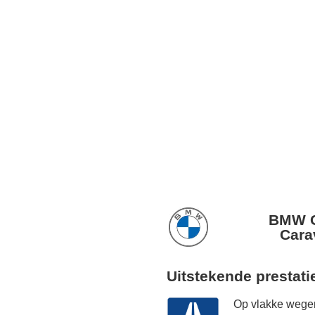
BMW C
Cara
Uitstekende prestati
Op vlakke wegen