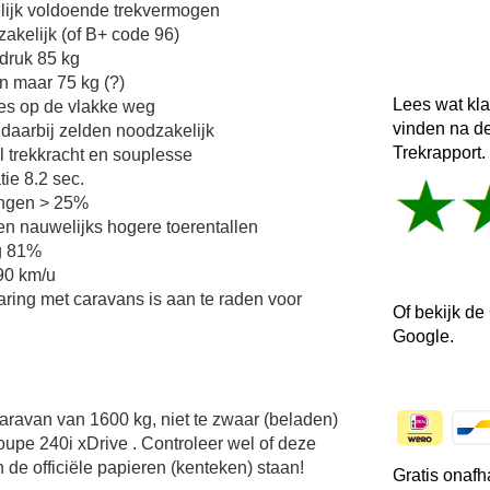
lijk voldoende trekvermogen
zakelijk (of B+ code 96)
druk 85 kg
n maar 75 kg (?)
Lees wat kl
ies op de vlakke weg
vinden na d
 daarbij zelden noodzakelijk
Trekrapport.
l trekkracht en souplesse
tie 8.2 sec.
lingen > 25%
n nauwelijks hogere toerentallen
g 81%
 90 km/u
aring met caravans is aan te raden voor
Of bekijk de
Google.
Caravan van 1600 kg, niet te zwaar (beladen)
pe 240i xDrive . Controleer wel of deze
 de officiële papieren (kenteken) staan!
Gratis onafh