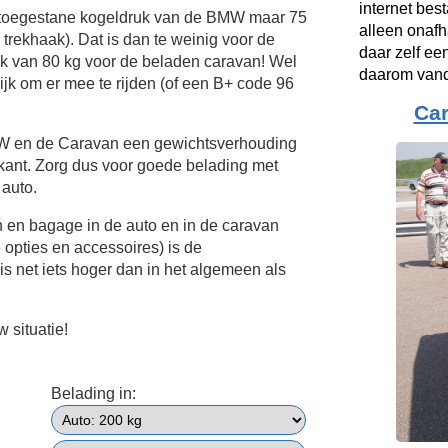
internet bes
 toegestane kogeldruk van de BMW maar 75
alleen onafh
e trekhaak). Dat is dan te weinig voor de
daar zelf ee
k van 80 kg voor de beladen caravan! Wel
daarom vand
ijk om er mee te rijden (of een B+ code 96
Ca
MW en de Caravan een gewichtsverhouding
kant. Zorg dus voor goede belading met
 auto.
n en bagage in de auto en in de caravan
e opties en accessoires) is de
s net iets hoger dan in het algemeen als
 situatie!
Belading in: