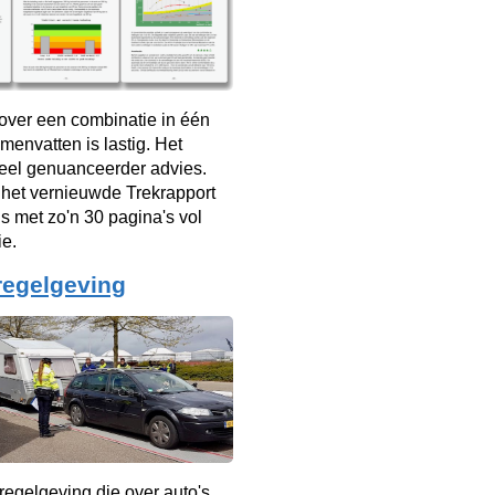
over een combinatie in één
menvatten is lastig. Het
veel genuanceerder advies.
 het vernieuwde Trekrapport
s met zo'n 30 pagina's vol
ie.
regelgeving
 regelgeving die over auto's