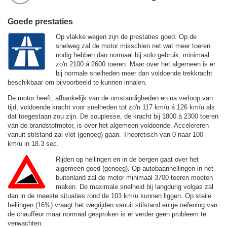
Goede prestaties
Op vlakke wegen zijn de prestaties goed. Op de
snelweg zal de motor misschien net wat meer toeren
nodig hebben dan normaal bij solo gebruik, minimaal
zo'n 2100 á 2600 toeren. Maar over het algemeen is er
bij normale snelheden meer dan voldoende trekkracht
beschikbaar om bijvoorbeeld te kunnen inhalen.
De motor heeft, afhankelijk van de omstandigheden en na verloop van
tijd, voldoende kracht voor snelheden tot zo'n
117 km/u
á
126 km/u
als
dat toegestaan zou zijn. De souplesse, de kracht bij 1800 á 2300 toeren
van de brandstofmotor, is over het algemeen voldoende. Accelereren
vanuit stilstand zal vlot (genoeg) gaan. Theoretisch van 0 naar 100
km/u in 18.3 sec.
Rijden op hellingen en in de bergen gaat over het
algemeen goed (genoeg). Op autobaanhellingen in het
buitenland zal de motor minimaal 3700 toeren moeten
maken. De maximale snelheid bij langdurig volgas zal
dan in de meeste situaties rond de
103 km/u
kunnen liggen. Op steile
hellingen (16%) vraagt het wegrijden vanuit stilstand enige oefening van
de chauffeur maar normaal gesproken is er verder geen probleem te
verwachten.