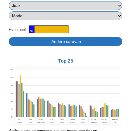
Eventueel:
Top 25
Welke auto's en caravans zijn het meest populair op