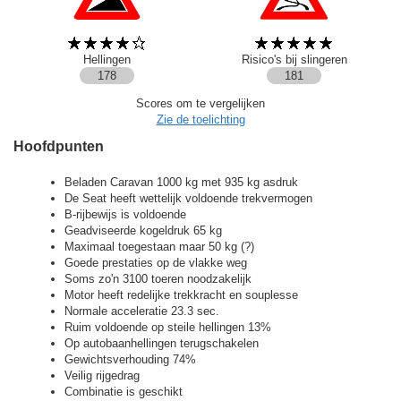
Hellingen
Risico's bij slingeren
178
181
Scores om te vergelijken
Zie de toelichting
Hoofdpunten
Beladen Caravan 1000 kg met 935 kg asdruk
De Seat heeft wettelijk voldoende trekvermogen
B-rijbewijs is voldoende
Geadviseerde kogeldruk 65 kg
Maximaal toegestaan maar 50 kg (?)
Goede prestaties op de vlakke weg
Soms zo'n 3100 toeren noodzakelijk
Motor heeft redelijke trekkracht en souplesse
Normale acceleratie 23.3 sec.
Ruim voldoende op steile hellingen 13%
Op autobaanhellingen terugschakelen
Gewichtsverhouding 74%
Veilig rijgedrag
Combinatie is geschikt