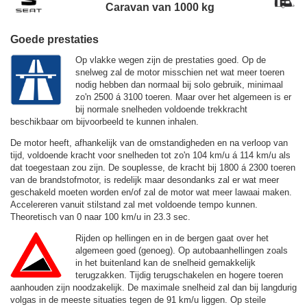
Caravan van 1000 kg
Goede prestaties
Op vlakke wegen zijn de prestaties goed. Op de
snelweg zal de motor misschien net wat meer toeren
nodig hebben dan normaal bij solo gebruik, minimaal
zo'n 2500 á 3100 toeren. Maar over het algemeen is er
bij normale snelheden voldoende trekkracht
beschikbaar om bijvoorbeeld te kunnen inhalen.
De motor heeft, afhankelijk van de omstandigheden en na verloop van
tijd, voldoende kracht voor snelheden tot zo'n
104 km/u
á
114 km/u
als
dat toegestaan zou zijn. De souplesse, de kracht bij 1800 á 2300 toeren
van de brandstofmotor, is redelijk maar desondanks zal er wat meer
geschakeld moeten worden en/of zal de motor wat meer lawaai maken.
Accelereren vanuit stilstand zal met voldoende tempo kunnen.
Theoretisch van 0 naar 100 km/u in 23.3 sec.
Rijden op hellingen en in de bergen gaat over het
algemeen goed (genoeg). Op autobaanhellingen zoals
in het buitenland kan de snelheid gemakkelijk
terugzakken. Tijdig terugschakelen en hogere toeren
aanhouden zijn noodzakelijk. De maximale snelheid zal dan bij langdurig
volgas in de meeste situaties tegen de
91 km/u
liggen. Op steile