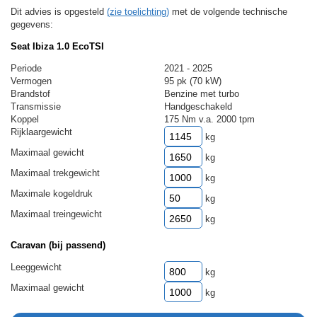
Dit advies is opgesteld
(zie toelichting)
met de volgende technische
gegevens:
Seat Ibiza 1.0 EcoTSI
Periode
2021 - 2025
Vermogen
95 pk (70 kW)
Brandstof
Benzine met turbo
Transmissie
Handgeschakeld
Koppel
175 Nm v.a. 2000 tpm
Rijklaargewicht
kg
Maximaal gewicht
kg
Maximaal trekgewicht
kg
Maximale kogeldruk
kg
Maximaal treingewicht
kg
Caravan (bij passend)
Leeggewicht
kg
Maximaal gewicht
kg