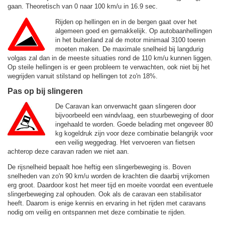
gaan. Theoretisch van 0 naar 100 km/u in 16.9 sec.
Rijden op hellingen en in de bergen gaat over het
algemeen goed en gemakkelijk. Op autobaanhellingen
in het buitenland zal de motor minimaal 3100 toeren
moeten maken. De maximale snelheid bij langdurig
volgas zal dan in de meeste situaties rond de
110 km/u
kunnen liggen.
Op steile hellingen is er geen probleem te verwachten, ook niet bij het
wegrijden vanuit stilstand op hellingen tot zo'n 18%.
Pas op bij slingeren
De Caravan kan onverwacht gaan slingeren door
bijvoorbeeld een windvlaag, een stuurbeweging of door
ingehaald te worden. Goede belading met ongeveer 80
kg kogeldruk zijn voor deze combinatie belangrijk voor
een veilig weggedrag. Het vervoeren van fietsen
achterop deze caravan raden we niet aan.
De rijsnelheid bepaalt hoe heftig een slingerbeweging is. Boven
snelheden van zo'n 90 km/u worden de krachten die daarbij vrijkomen
erg groot. Daardoor kost het meer tijd en moeite voordat een eventuele
slingerbeweging zal ophouden. Ook als de caravan een stabilisator
heeft. Daarom is enige kennis en ervaring in het rijden met caravans
nodig om veilig en ontspannen met deze combinatie te rijden.