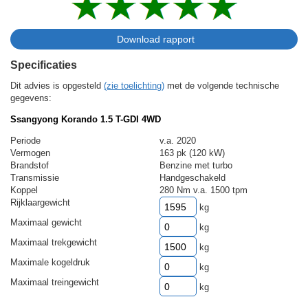
Specificaties
Dit advies is opgesteld
(zie toelichting)
met de volgende technische
gegevens:
Ssangyong Korando 1.5 T-GDI 4WD
Periode
v.a. 2020
Vermogen
163 pk (120 kW)
Brandstof
Benzine met turbo
Transmissie
Handgeschakeld
Koppel
280 Nm v.a. 1500 tpm
Rijklaargewicht
kg
Maximaal gewicht
kg
Maximaal trekgewicht
kg
Maximale kogeldruk
kg
Maximaal treingewicht
kg