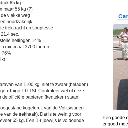
druk 65 kg
n maar 55 kg (?)
Ca
 de vlakke weg
en noodzakelijk
de trekkracht en souplesse
 21.4 sec.
teile hellingen 14%
en minimaal 3700 toeren
g 76%
ikt
Caravan van 1100 kg, niet te zwaar (beladen)
gen Taigo 1.0 TSI. Controleer wel of deze
 de officiële papieren (kenteken) staan!
 toegestane kogeldruk van de Volkswagen
je van de trekhaak). Dat is te weinig voor
Een goede co
veer 65 kg. Een B-rijbewijs is voldoende
er goed mee