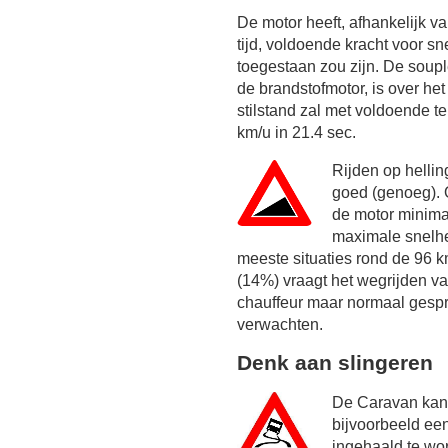
De motor heeft, afhankelijk 
tijd, voldoende kracht voor sn
toegestaan zou zijn. De soupl
de brandstofmotor, is over he
stilstand zal met voldoende 
km/u in 21.4 sec.
Rijden op helli
goed (genoeg). 
de motor minim
maximale snelhei
meeste situaties rond de
96 k
(14%) vraagt het wegrijden va
chauffeur maar normaal gespr
verwachten.
Denk aan slingeren
De Caravan kan 
bijvoorbeeld ee
ingehaald te wo