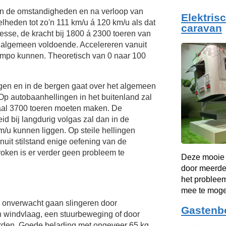
van de omstandigheden en na verloop van
Elektris
elheden tot zo'n
111 km/u
á
120 km/u
als dat
caravan
esse, de kracht bij 1800 á 2300 toeren van
t algemeen voldoende. Accelereren vanuit
tempo kunnen. Theoretisch van 0 naar 100
ngen en in de bergen gaat over het algemeen
Op autobaanhellingen in het buitenland zal
aal 3700 toeren moeten maken. De
d bij langdurig volgas zal dan in de
m/u
kunnen liggen. Op steile hellingen
nuit stilstand enige oefening van de
oken is er verder geen probleem te
Deze mooie 
door meerder
het problee
mee te moge
onverwacht gaan slingeren door
Gastenb
n windvlaag, een stuurbeweging of door
rden. Goede belading met ongeveer 65 kg