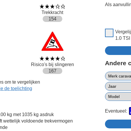
Als aanvulli
Trekkracht
154
Vergeli
1.0 TSI
Andere 
Risico's bij slingeren
167
s om te vergelijken
ie de toelichting
Eventueel:
00 kg met 1035 kg asdruk
 wettelijk voldoende trekvermogen
ende