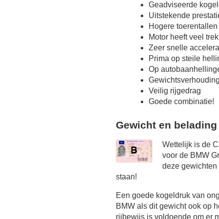
Geadviseerde kogel
Uitstekende prestat
Hogere toerentallen
Motor heeft veel tre
Zeer snelle accelera
Prima op steile hel
Op autobaanhelling
Gewichtsverhoudin
Veilig rijgedrag
Goede combinatie!
Gewicht en belading
Wettelijk is de 
voor de BMW Gra
deze gewichten o
staan!
Een goede kogeldruk van onge
BMW als dit gewicht ook op he
rijbewijs is voldoende om er m