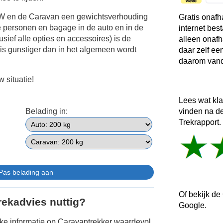
MW en de Caravan een gewichtsverhouding
Gratis onafh
e personen en bagage in de auto en in de
internet bes
sief alle opties en accessoires) is de
alleen onafh
is gunstiger dan in het algemeen wordt
daar zelf ee
daarom vand
 situatie!
Lees wat kl
vinden na d
Belading in:
Trekrapport.
Of bekijk de
Trekadvies nuttig?
Google.
jke informatie op Caravantrekker waardevol