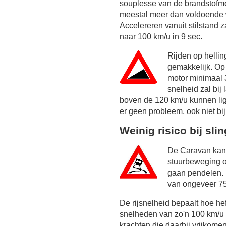
souplesse van de brandstofmot
meestal meer dan voldoende w
Accelereren vanuit stilstand 
naar 100 km/u in 9 sec.
Rijden op hellin
gemakkelijk. Op 
motor minimaal
snelheid zal bij
boven de
120 km/u
kunnen lig
er geen probleem, ook niet bij
Weinig risico bij sli
De Caravan kan 
stuurbeweging o
gaan pendelen. 
van ongeveer 75
De rijsnelheid bepaalt hoe he
snelheden van zo'n 100 km/u 
krachten die daarbij vrijkomen