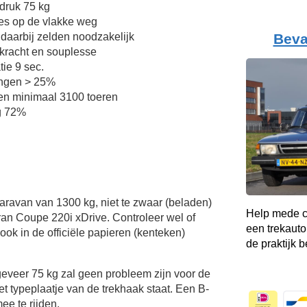
druk 75 kg
ies op de vlakke weg
Beva
 daarbij zelden noodzakelijk
kkracht en souplesse
tie 9 sec.
lingen > 25%
en minimaal 3100 toeren
g 72%
Caravan van 1300 kg, niet te zwaar (beladen)
Help mede c
n Coupe 220i xDrive. Controleer wel of
een trekauto
ok in de officiële papieren (kenteken)
de praktijk b
veer 75 kg zal geen probleem zijn voor de
t typeplaatje van de trekhaak staat. Een B-
ee te rijden.