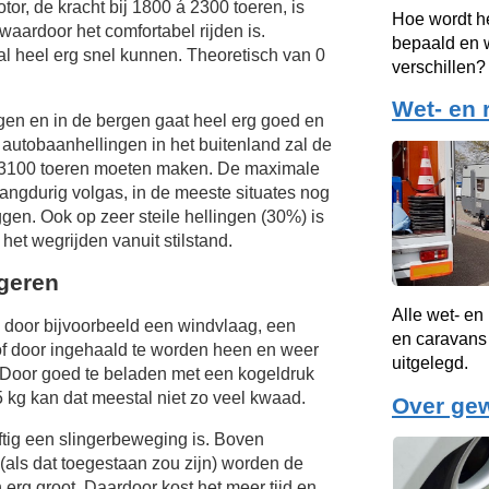
or, de kracht bij 1800 á 2300 toeren, is
Hoe wordt h
aardoor het comfortabel rijden is.
bepaald en w
zal heel erg snel kunnen. Theoretisch van 0
verschillen?
Wet- en 
gen en in de bergen gaat heel erg goed en
autobaanhellingen in het buitenland zal de
 3100 toeren moeten maken. De maximale
 langdurig volgas, in de meeste situates nog
gen. Ook op zeer steile hellingen (30%) is
 het wegrijden vanuit stilstand.
ngeren
Alle wet- en
door bijvoorbeeld een windvlaag, een
en caravans 
f door ingehaald te worden heen en weer
uitgelegd.
Door goed te beladen met een kogeldruk
 kg kan dat meestal niet zo veel kwaad.
Over ge
ftig een slingerbeweging is. Boven
(als dat toegestaan zou zijn) worden de
 erg groot. Daardoor kost het meer tijd en