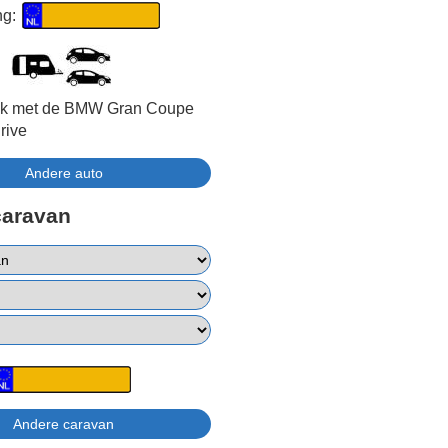
ng:
ijk met de BMW Gran Coupe
rive
caravan