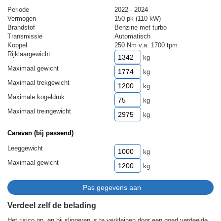
Periode
2022 - 2024
Vermogen
150 pk (110 kW)
Brandstof
Benzine met turbo
Transmissie
Automatisch
Koppel
250 Nm v.a. 1700 tpm
Rijklaargewicht
kg
Maximaal gewicht
kg
Maximaal trekgewicht
kg
Maximale kogeldruk
kg
Maximaal treingewicht
kg
Caravan (bij passend)
Leeggewicht
kg
Maximaal gewicht
kg
Verdeel zelf de belading
Het risico op, en bij slingeren is te verkleinen door een goed verdeelde