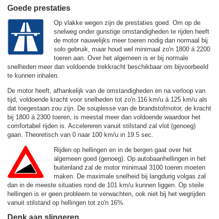
Goede prestaties
Op vlakke wegen zijn de prestaties goed. Om op de
snelweg onder gunstige omstandigheden te rijden heeft
de motor nauwelijks meer toeren nodig dan normaal bij
solo gebruik, maar houd wel minimaal zo'n 1800 á 2200
toeren aan. Over het algemeen is er bij normale
snelheden meer dan voldoende trekkracht beschikbaar om bijvoorbeeld
te kunnen inhalen.
De motor heeft, afhankelijk van de omstandigheden en na verloop van
tijd, voldoende kracht voor snelheden tot zo'n
116 km/u
á
125 km/u
als
dat toegestaan zou zijn. De souplesse van de brandstofmotor, de kracht
bij 1800 á 2300 toeren, is meestal meer dan voldoende waardoor het
comfortabel rijden is. Accelereren vanuit stilstand zal vlot (genoeg)
gaan. Theoretisch van 0 naar 100 km/u in 19.5 sec.
Rijden op hellingen en in de bergen gaat over het
algemeen goed (genoeg). Op autobaanhellingen in het
buitenland zal de motor minimaal 3100 toeren moeten
maken. De maximale snelheid bij langdurig volgas zal
dan in de meeste situaties rond de
101 km/u
kunnen liggen. Op steile
hellingen is er geen probleem te verwachten, ook niet bij het wegrijden
vanuit stilstand op hellingen tot zo'n 16%.
Denk aan slingeren