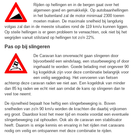
Rijden op hellingen en in de bergen gaat over het
algemeen goed en gemakkelijk. Op autobaanhellingen
in het buitenland zal de motor minimaal 2300 toeren
moeten maken. De maximale snelheid bij langdurig
volgas zal dan in de meeste situaties rond de
119 km/u
kunnen liggen.
Op steile hellingen is er geen probleem te verwachten, ook niet bij het
wegrijden vanuit stilstand op hellingen tot zo'n 22%.
Pas op bij slingeren
De Caravan kan onverwacht gaan slingeren door
bijvoorbeeld een windvlaag, een stuurbeweging of door
ingehaald te worden. Goede belading met ongeveer 90
kg kogeldruk zijn voor deze combinatie belangrijk voor
een veilig weggedrag. Het vervoeren van fietsen
achterop deze caravan raden we niet aan. Een kogeldruk van minder
dan 85 kg raden we echt niet aan omdat de kans op slingeren dan te
veel toe neemt.
De rijsnelheid bepaalt hoe heftig een slingerbeweging is. Boven
snelheden van zo'n 90 km/u worden de krachten die daarbij vrijkomen
erg groot. Daardoor kost het meer tijd en moeite voordat een eventuele
slingerbeweging zal ophouden. Ook als de caravan een stabilisator
heeft. Daarom is enige kennis en ervaring in het rijden met caravans
nodig om veilig en ontspannen met deze combinatie te rijden.