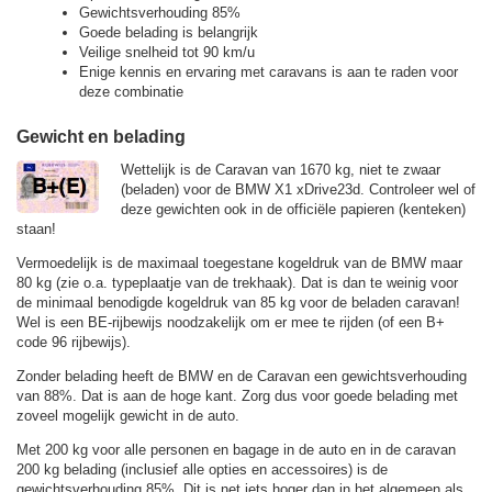
Gewichtsverhouding 85%
Goede belading is belangrijk
Veilige snelheid tot 90 km/u
Enige kennis en ervaring met caravans is aan te raden voor
deze combinatie
Gewicht en belading
Wettelijk is de Caravan van 1670 kg, niet te zwaar
(beladen) voor de BMW X1 xDrive23d. Controleer wel of
deze gewichten ook in de officiële papieren (kenteken)
staan!
Vermoedelijk is de maximaal toegestane kogeldruk van de BMW maar
80 kg (zie o.a. typeplaatje van de trekhaak). Dat is dan te weinig voor
de minimaal benodigde kogeldruk van 85 kg voor de beladen caravan!
Wel is een BE-rijbewijs noodzakelijk om er mee te rijden (of een B+
code 96 rijbewijs).
Zonder belading heeft de BMW en de Caravan een gewichtsverhouding
van 88%. Dat is aan de hoge kant. Zorg dus voor goede belading met
zoveel mogelijk gewicht in de auto.
Met 200 kg voor alle personen en bagage in de auto en in de caravan
200 kg belading (inclusief alle opties en accessoires) is de
gewichtsverhouding 85%. Dit is net iets hoger dan in het algemeen als