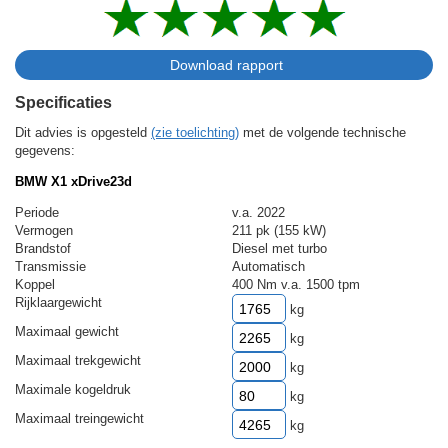
Specificaties
Dit advies is opgesteld
(zie toelichting)
met de volgende technische
gegevens:
BMW X1 xDrive23d
Periode
v.a. 2022
Vermogen
211 pk (155 kW)
Brandstof
Diesel met turbo
Transmissie
Automatisch
Koppel
400 Nm v.a. 1500 tpm
Rijklaargewicht
kg
Maximaal gewicht
kg
Maximaal trekgewicht
kg
Maximale kogeldruk
kg
Maximaal treingewicht
kg