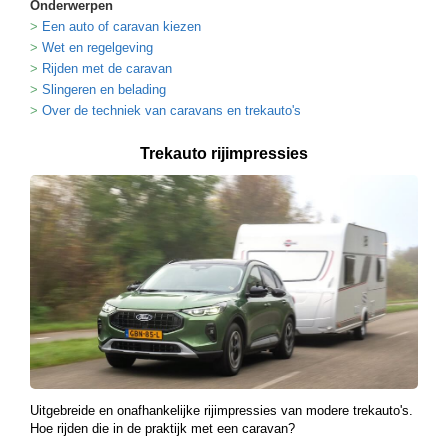
Onderwerpen
Een auto of caravan kiezen
Wet en regelgeving
Rijden met de caravan
Slingeren en belading
Over de techniek van caravans en trekauto's
Trekauto rijimpressies
Uitgebreide en onafhankelijke rijimpressies van modere trekauto's.
Hoe rijden die in de praktijk met een caravan?