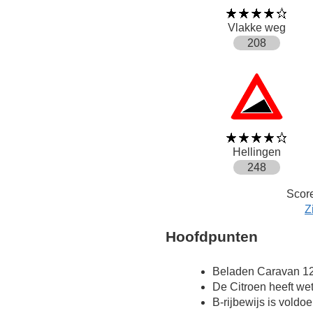
Vlakke weg
208
Hellingen
248
Score
Z
Hoofdpunten
Beladen Caravan 12
De Citroen heeft we
B-rijbewijs is voldo