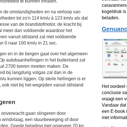
voorbeeld te kunnen inhalen.
caravanners 
kogeldruk i
van de omstandigheden en na verloop van
beladen.
elheden tot zo'n
114 km/u
á
123 km/u
als dat
esse van de brandstofmotor, de kracht bij
Genuanc
al meer dan voldoende waardoor het
eren vanuit stilstand zal met voldoende
n 0 naar 100 km/u in 21 sec.
ngen en in de bergen gaat over het algemeen
Op autobaanhellingen in het buitenland zal
aal 2700 toeren moeten maken. De
d bij langdurig volgas zal dan in de
m/u
kunnen liggen. Op steile hellingen is er
ok niet bij het wegrijden vanuit stilstand
Het oordeel 
conclusie sa
vraagt een 
ngeren
Vandaar dat
een E-book i
onverwacht gaan slingeren door
met informat
n windvlaag, een stuurbeweging of door
rden. Goede belading met ongeveer 70 kg