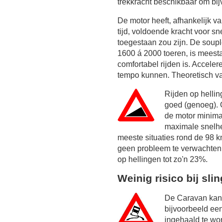
trekkracht beschikbaar om bij
De motor heeft, afhankelijk 
tijd, voldoende kracht voor sn
toegestaan zou zijn. De soupl
1600 á 2000 toeren, is meest
comfortabel rijden is. Acceler
tempo kunnen. Theoretisch va
Rijden op helli
goed (genoeg). 
de motor minim
maximale snelhei
meeste situaties rond de
98 k
geen probleem te verwachten, o
op hellingen tot zo'n 23%.
Weinig risico bij sli
De Caravan kan 
bijvoorbeeld ee
ingehaald te wo