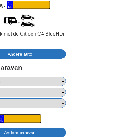
ng:
jk met de Citroen C4 BlueHDi
caravan