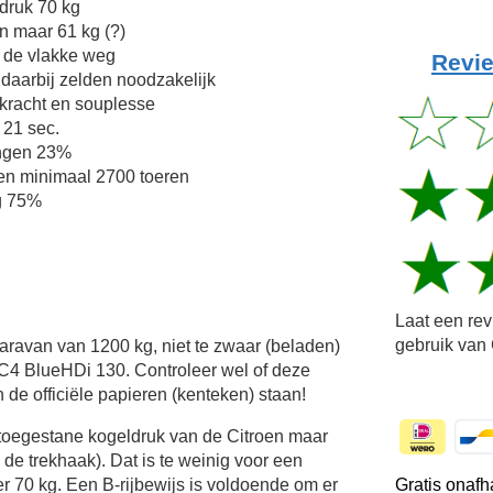
druk 70 kg
n maar 61 kg (?)
 de vlakke weg
Revie
 daarbij zelden noodzakelijk
kkracht en souplesse
 21 sec.
ingen 23%
en minimaal 2700 toeren
g 75%
Laat een re
gebruik van 
Caravan van 1200 kg, niet te zwaar (beladen)
 C4 BlueHDi 130. Controleer wel of deze
 de officiële papieren (kenteken) staan!
toegestane kogeldruk van de Citroen maar
n de trekhaak). Dat is te weinig voor een
Gratis onafh
 70 kg. Een B-rijbewijs is voldoende om er