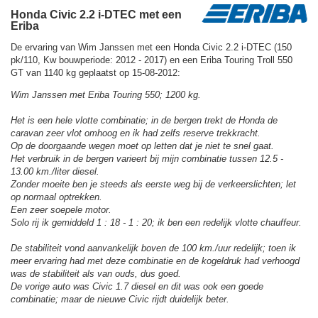
Honda Civic 2.2 i-DTEC met een
Eriba
De ervaring van Wim Janssen met een Honda Civic 2.2 i-DTEC (150
pk/110, Kw bouwperiode: 2012 - 2017) en een Eriba Touring Troll 550
GT van 1140 kg geplaatst op 15-08-2012:
Wim Janssen met Eriba Touring 550; 1200 kg.
Het is een hele vlotte combinatie; in de bergen trekt de Honda de
caravan zeer vlot omhoog en ik had zelfs reserve trekkracht.
Op de doorgaande wegen moet op letten dat je niet te snel gaat.
Het verbruik in de bergen varieert bij mijn combinatie tussen 12.5 -
13.00 km./liter diesel.
Zonder moeite ben je steeds als eerste weg bij de verkeerslichten; let
op normaal optrekken.
Een zeer soepele motor.
Solo rij ik gemiddeld 1 : 18 - 1 : 20; ik ben een redelijk vlotte chauffeur.
De stabiliteit vond aanvankelijk boven de 100 km./uur redelijk; toen ik
meer ervaring had met deze combinatie en de kogeldruk had verhoogd
was de stabiliteit als van ouds, dus goed.
De vorige auto was Civic 1.7 diesel en dit was ook een goede
combinatie; maar de nieuwe Civic rijdt duidelijk beter.