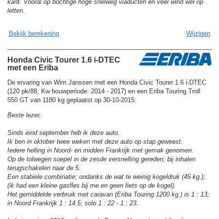
kant. Vooral op bochtige hoge snelweg viaducten en veel wind wel op
letten.
Bekijk berekening
Wijzigen
Honda Civic Tourer 1.6 i-DTEC
met een Eriba
De ervaring van Wim Janssen met een Honda Civic Tourer 1.6 i-DTEC
(120 pk/88, Kw bouwperiode: 2014 - 2017) en een Eriba Touring Troll
550 GT van 1180 kg geplaatst op 30-10-2015:
Beste lezer,
Sinds eind september heb ik deze auto.
Ik ben in oktober twee weken met deze auto op stap geweest.
Iedere helling in Noord- en midden Frankrijk met gemak genomen.
Op de tolwegen soepel in de zesde versnelling gereden; bij inhalen
terugschakelen naar de 5.
Een stabiele combinatie; ondanks de wat te weinig kogeldruk (45 kg.);
(ik had een kleine gasfles bij me en geen fiets op de kogel).
Het gemiddelde verbruik met caravan (Eriba Touring 1200 kg.) is 1 : 13;
in Noord Frankrijk 1 : 14.5; solo 1 : 22 - 1 : 23.