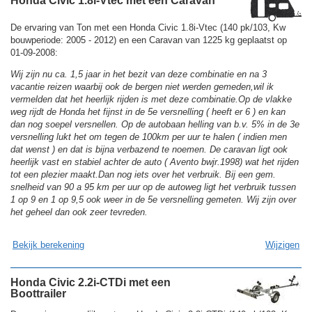
Honda Civic 1.8i-Vtec met een Caravan
De ervaring van Ton met een Honda Civic 1.8i-Vtec (140 pk/103, Kw
bouwperiode: 2005 - 2012) en een Caravan van 1225 kg geplaatst op
01-09-2008:
Wij zijn nu ca. 1,5 jaar in het bezit van deze combinatie en na 3
vacantie reizen waarbij ook de bergen niet werden gemeden,wil ik
vermelden dat het heerlijk rijden is met deze combinatie.Op de vlakke
weg rijdt de Honda het fijnst in de 5e versnelling ( heeft er 6 ) en kan
dan nog soepel versnellen. Op de autobaan helling van b.v. 5% in de 3e
versnelling lukt het om tegen de 100km per uur te halen ( indien men
dat wenst ) en dat is bijna verbazend te noemen. De caravan ligt ook
heerlijk vast en stabiel achter de auto ( Avento bwjr.1998) wat het rijden
tot een plezier maakt.Dan nog iets over het verbruik. Bij een gem.
snelheid van 90 a 95 km per uur op de autoweg ligt het verbruik tussen
1 op 9 en 1 op 9,5 ook weer in de 5e versnelling gemeten. Wij zijn over
het geheel dan ook zeer tevreden.
Bekijk berekening
Wijzigen
Honda Civic 2.2i-CTDi met een
Boottrailer