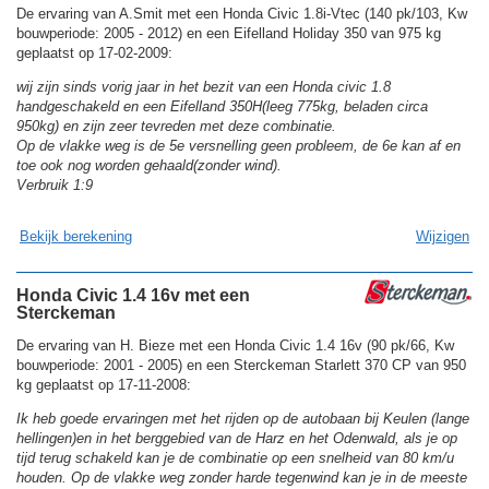
De ervaring van A.Smit met een Honda Civic 1.8i-Vtec (140 pk/103, Kw
bouwperiode: 2005 - 2012) en een Eifelland Holiday 350 van 975 kg
geplaatst op 17-02-2009:
wij zijn sinds vorig jaar in het bezit van een Honda civic 1.8
handgeschakeld en een Eifelland 350H(leeg 775kg, beladen circa
950kg) en zijn zeer tevreden met deze combinatie.
Op de vlakke weg is de 5e versnelling geen probleem, de 6e kan af en
toe ook nog worden gehaald(zonder wind).
Verbruik 1:9
Bekijk berekening
Wijzigen
Honda Civic 1.4 16v met een
Sterckeman
De ervaring van H. Bieze met een Honda Civic 1.4 16v (90 pk/66, Kw
bouwperiode: 2001 - 2005) en een Sterckeman Starlett 370 CP van 950
kg geplaatst op 17-11-2008:
Ik heb goede ervaringen met het rijden op de autobaan bij Keulen (lange
hellingen)en in het berggebied van de Harz en het Odenwald, als je op
tijd terug schakeld kan je de combinatie op een snelheid van 80 km/u
houden. Op de vlakke weg zonder harde tegenwind kan je in de meeste