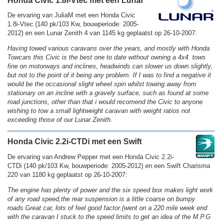
Honda Civic 1.8i-Vtec met een Lunar
De ervaring van JuliaM met een Honda Civic
1.8i-Vtec (140 pk/103 Kw, bouwperiode: 2005-
2012) en een Lunar Zenith 4 van 1145 kg geplaatst op 26-10-2007:
Having towed various caravans over the years, and mostly with Honda
Towcars this Civic is the best one to date without owning a 4x4. tows
fine on motorways and inclines, headwinds can slower us down slightly,
but not to the point of it being any problem. If I was to find a negative it
would be the occasional slight wheel spin whilst towing away from
stationary on an incline with a gravely surface, such as found at some
road junctions, other than that i would recomend the Civic to anyone
wishing to tow a small lightweight caravan with weight ratios not
exceeding those of our Lunar Zenith.
Honda Civic 2.2i-CTDi met een Swift
De ervaring van Andrew Pepper met een Honda Civic 2.2i-
CTDi (140 pk/103 Kw, bouwperiode: 2005-2012) en een Swift Charisma
220 van 1180 kg geplaatst op 26-10-2007:
The engine has plenty of power and the six speed box makes light work
of any road speed,the rear suspension is a little coarse on bumpy
roads.Great car, lots of feel good factor.(went on a 220 mile week end
with the caravan I stuck to the speed limits to get an idea of the M.P.G