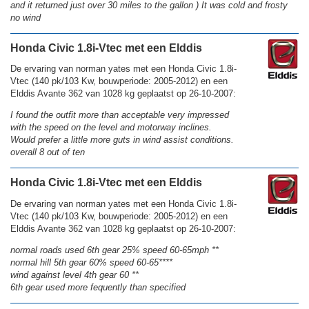
and it returned just over 30 miles to the gallon ) It was cold and frosty
no wind
Honda Civic 1.8i-Vtec met een Elddis
De ervaring van norman yates met een Honda Civic 1.8i-
Vtec (140 pk/103 Kw, bouwperiode: 2005-2012) en een
Elddis Avante 362 van 1028 kg geplaatst op 26-10-2007:
I found the outfit more than acceptable very impressed
with the speed on the level and motorway inclines.
Would prefer a little more guts in wind assist conditions.
overall 8 out of ten
Honda Civic 1.8i-Vtec met een Elddis
De ervaring van norman yates met een Honda Civic 1.8i-
Vtec (140 pk/103 Kw, bouwperiode: 2005-2012) en een
Elddis Avante 362 van 1028 kg geplaatst op 26-10-2007:
normal roads used 6th gear 25% speed 60-65mph **
normal hill 5th gear 60% speed 60-65****
wind against level 4th gear 60 **
6th gear used more fequently than specified