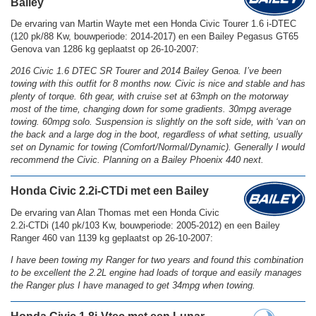
Bailey
De ervaring van Martin Wayte met een Honda Civic Tourer 1.6 i-DTEC
(120 pk/88 Kw, bouwperiode: 2014-2017) en een Bailey Pegasus GT65
Genova van 1286 kg geplaatst op 26-10-2007:
2016 Civic 1.6 DTEC SR Tourer and 2014 Bailey Genoa. I’ve been
towing with this outfit for 8 months now. Civic is nice and stable and has
plenty of torque. 6th gear, with cruise set at 63mph on the motorway
most of the time, changing down for some gradients. 30mpg average
towing. 60mpg solo. Suspension is slightly on the soft side, with ‘van on
the back and a large dog in the boot, regardless of what setting, usually
set on Dynamic for towing (Comfort/Normal/Dynamic). Generally I would
recommend the Civic. Planning on a Bailey Phoenix 440 next.
Honda Civic 2.2i-CTDi met een Bailey
De ervaring van Alan Thomas met een Honda Civic
2.2i-CTDi (140 pk/103 Kw, bouwperiode: 2005-2012) en een Bailey
Ranger 460 van 1139 kg geplaatst op 26-10-2007:
I have been towing my Ranger for two years and found this combination
to be excellent the 2.2L engine had loads of torque and easily manages
the Ranger plus I have managed to get 34mpg when towing.