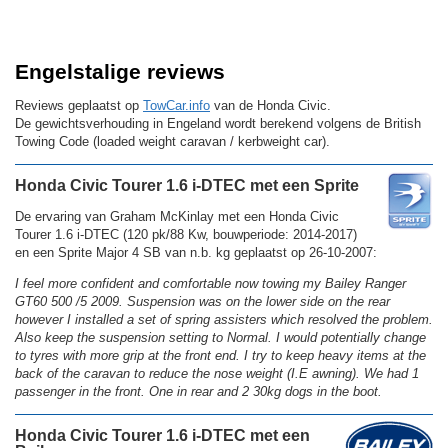
Engelstalige reviews
Reviews geplaatst op
TowCar.info
van de Honda Civic.
De gewichtsverhouding in Engeland wordt berekend volgens de British
Towing Code (loaded weight caravan / kerbweight car).
Honda Civic Tourer 1.6 i-DTEC met een Sprite
De ervaring van Graham McKinlay met een Honda Civic
Tourer 1.6 i-DTEC (120 pk/88 Kw, bouwperiode: 2014-2017)
en een Sprite Major 4 SB van n.b. kg geplaatst op 26-10-2007:
I feel more confident and comfortable now towing my Bailey Ranger
GT60 500 /5 2009. Suspension was on the lower side on the rear
however I installed a set of spring assisters which resolved the problem.
Also keep the suspension setting to Normal. I would potentially change
to tyres with more grip at the front end. I try to keep heavy items at the
back of the caravan to reduce the nose weight (I.E awning). We had 1
passenger in the front. One in rear and 2 30kg dogs in the boot.
Honda Civic Tourer 1.6 i-DTEC met een