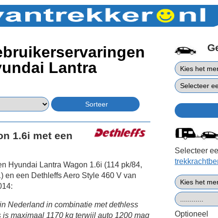
G
bruikerservaringen
undai Lantra
n 1.6i met een
Selecteer ee
trekkrachtb
n Hyundai Lantra Wagon 1.6i (114 pk/84,
 en een Dethleffs Aero Style 460 V van
014:
i in Nederland in combinatie met dethless
Optioneel
s is maximaal 1170 kg terwijl auto 1200 mag