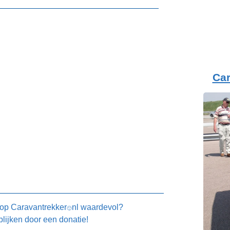
Ca
 op
Caravantrekker
nl waardevol?
🙂
blijken door een donatie!