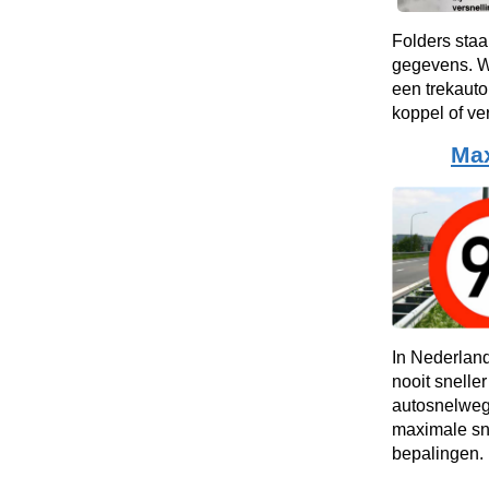
Folders staa
gegevens. Wa
een trekauto
koppel of v
Ma
In Nederlan
nooit snelle
autosnelweg
maximale sn
bepalingen.