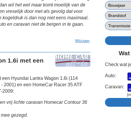
 dan wil het wel maar komt moeilijk van de
en vreselijk door met als gevolg dat voor
e kogeldruk is dan nog niet eens maximaal.
uto en caravan niet de bergen in te gaan.
Wijzigen
Wat
n 1.6i met een
Check wat je
Auto:
t een Hyundai Lantra Wagon 1.6i (114
5 - 2001) en een HomeCar Racer 35 ATF
Caravan:
7-2009:
(i
n vrij lichte caravan Homecar Contour 36
es mee gezegd.