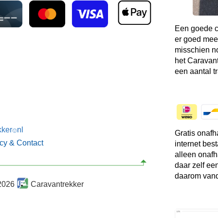
Een goede co
er goed mee
misschien no
het Caravant
een aantal t
kker
nl
🙂
Gratis onafh
acy & Contact
internet bes
alleen onafh
daar zelf ee
daarom vand
2026
Caravantrekker