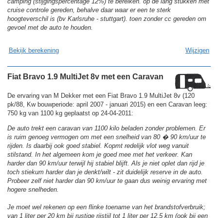
camping (stijgingspercentage 12%) te bereiken. op de lang stukken met
cruise controle gereden, behalve daar waar er een te sterk
hoogteverschil is (bv Karlsruhe - stuttgart). toen zonder cc gereden om
gevoel met de auto te houden.
Bekijk berekening
Wijzigen
Fiat Bravo 1.9 MultiJet 8v met een Caravan
De ervaring van M Dekker met een Fiat Bravo 1.9 MultiJet 8v (120
pk/88, Kw bouwperiode: april 2007 - januari 2015) en een Caravan leeg:
750 kg van 1100 kg geplaatst op 24-04-2011:
De auto trekt een caravan van 1100 kilo beladen zonder problemen. Er
is ruim genoeg vermogen om met een snelheid van 80 � 90 km/uur te
rijden. Is daarbij ook goed stabiel. Kopmt redelijk vlot weg vanuit
stilstand. In het algemeen kom je goed mee met het verkeer. Kan
harder dan 90 km/uur terwijl hij stabiel blijft. Als je niet oplet dan rijd je
toch stiekum harder dan je denkt/wilt - zit duidelijk reserve in de auto.
Probeer zelf niet harder dan 90 km/uur te gaan dus weinig ervaring met
hogere snelheden.
Je moet wel rekenen op een flinke toename van het brandstofverbruik;
van 1 liter per 20 km bij rustige rijstijl tot 1 liter per 12,5 km (ook bij een