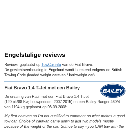
Engelstalige reviews
Reviews geplaatst op
TowCar.info
van de Fiat Bravo.
De gewichtsverhouding in Engeland wordt berekend volgens de British
Towing Code (loaded weight caravan / kerbweight car).
Fiat Bravo 1.4 T-Jet met een Bailey
De ervaring van Paul met een Fiat Bravo 1.4 T-Jet
(120 pk/88 Kw, bouwperiode: 2007-2015) en een Bailey Ranger 460/4
van 1194 kg geplaatst op 08-09-2008:
My first caravan so I'm not qualified to comment on what makes a good
tow car. Choice of caravan came down to just two models mostly
because of the weight of the car. Suffice to say - you CAN tow with the