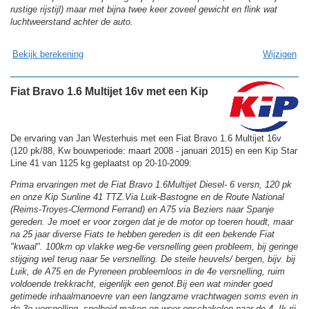
rustige rijstijl) maar met bijna twee keer zoveel gewicht en flink wat
luchtweerstand achter de auto.
Bekijk berekening
Wijzigen
Fiat Bravo 1.6 Multijet 16v met een Kip
De ervaring van Jan Westerhuis met een Fiat Bravo 1.6 Multijet 16v
(120 pk/88, Kw bouwperiode: maart 2008 - januari 2015) en een Kip Star
Line 41 van 1125 kg geplaatst op 20-10-2009:
Prima ervaringen met de Fiat Bravo 1.6Multijet Diesel- 6 versn, 120 pk
en onze Kip Sunline 41 TTZ.Via Luik-Bastogne en de Route National
(Reims-Troyes-Clermond Ferrand) en A75 via Beziers naar Spanje
gereden. Je moet er voor zorgen dat je de motor op toeren houdt, maar
na 25 jaar diverse Fiats te hebben gereden is dit een bekende Fiat
"kwaal". 100km op vlakke weg-6e versnelling geen probleem, bij geringe
stijging wel terug naar 5e versnelling. De steile heuvels/ bergen, bijv. bij
Luik, de A75 en de Pyreneen probleemloos in de 4e versnelling, ruim
voldoende trekkracht, eigenlijk een genot.Bij een wat minder goed
getimede inhaalmanoevre van een langzame vrachtwagen soms even in
de 3e versnelling, snelheid maken en weer opschakelen naar de 4. Ik rij