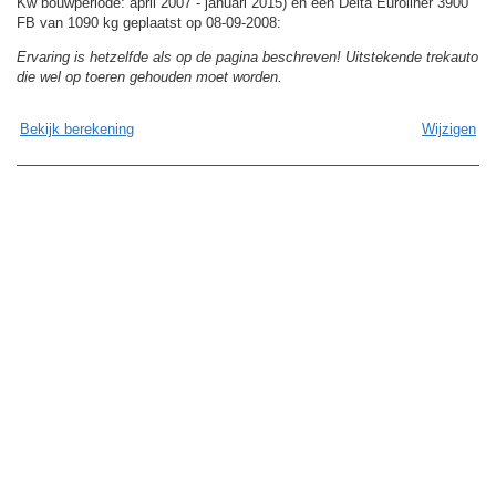
Kw bouwperiode: april 2007 - januari 2015) en een Delta Euroliner 3900
FB van 1090 kg geplaatst op 08-09-2008:
Ervaring is hetzelfde als op de pagina beschreven! Uitstekende trekauto
die wel op toeren gehouden moet worden.
Bekijk berekening
Wijzigen