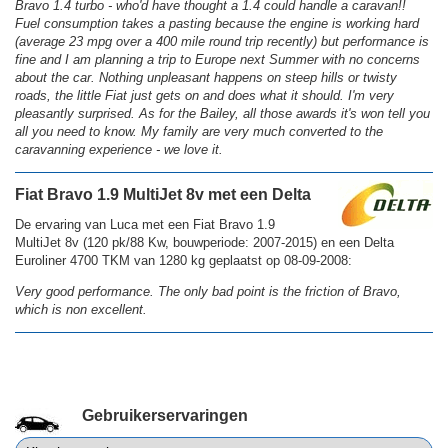
Bravo 1.4 turbo - who'd have thought a 1.4 could handle a caravan!!
Fuel consumption takes a pasting because the engine is working hard
(average 23 mpg over a 400 mile round trip recently) but performance is
fine and I am planning a trip to Europe next Summer with no concerns
about the car. Nothing unpleasant happens on steep hills or twisty
roads, the little Fiat just gets on and does what it should. I'm very
pleasantly surprised. As for the Bailey, all those awards it's won tell you
all you need to know. My family are very much converted to the
caravanning experience - we love it.
Fiat Bravo 1.9 MultiJet 8v met een Delta
De ervaring van Luca met een Fiat Bravo 1.9
MultiJet 8v (120 pk/88 Kw, bouwperiode: 2007-2015) en een Delta
Euroliner 4700 TKM van 1280 kg geplaatst op 08-09-2008:
Very good performance. The only bad point is the friction of Bravo,
which is non excellent.
Gebruikerservaringen