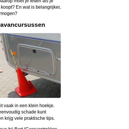
arop moet je letten als je
 koopt? En wat is belangrijker,
ermogen?
ravancursussen
it vaak in een klein hoekje.
 eenvoudig schade kunt
 krijg vele praktische tips.