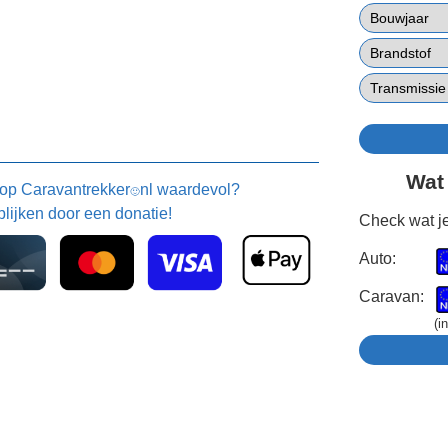
Wat
 op
Caravantrekker
nl waardevol?
🙂
blijken door een donatie!
Check wat je
Auto:
Caravan:
(i