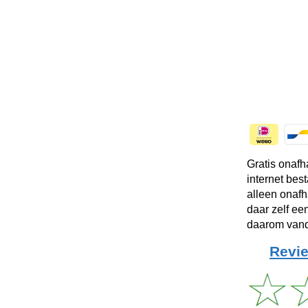
Gratis onafh
internet bes
alleen onafh
daar zelf ee
daarom vand
Revie