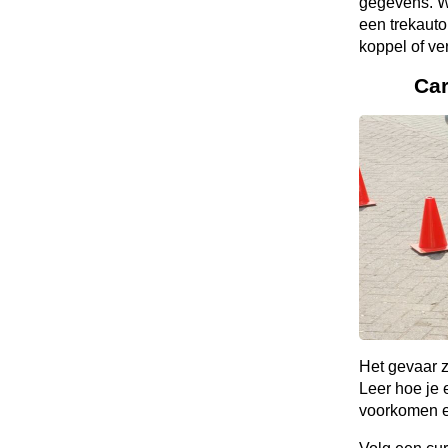
gegevens. Wa
een trekauto
koppel of v
Ca
Het gevaar z
Leer hoe je
voorkomen en