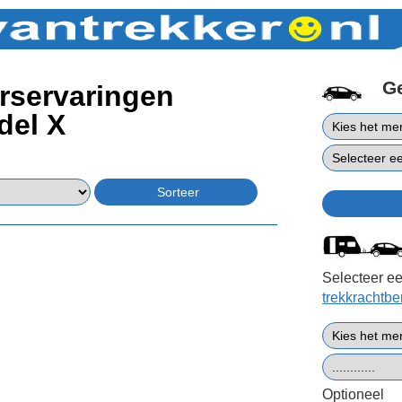
G
rservaringen
del X
Selecteer ee
trekkrachtb
Optioneel