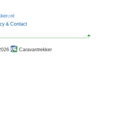
kker
nl
🙂
acy & Contact
2026
Caravantrekker