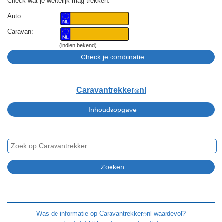
Check wat je wettelijk mag trekken.
Auto:
Caravan:
(indien bekend)
Caravantrekker
nl
🙂
Was de informatie op
Caravantrekker
nl waardevol?
🙂