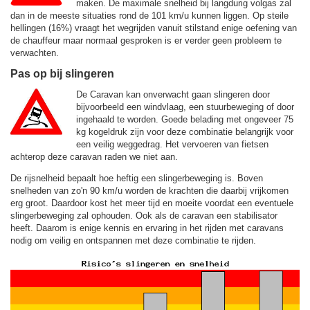
maken. De maximale snelheid bij langdurig volgas zal
dan in de meeste situaties rond de
101 km/u
kunnen liggen. Op steile
hellingen (16%) vraagt het wegrijden vanuit stilstand enige oefening van
de chauffeur maar normaal gesproken is er verder geen probleem te
verwachten.
Pas op bij slingeren
De Caravan kan onverwacht gaan slingeren door
bijvoorbeeld een windvlaag, een stuurbeweging of door
ingehaald te worden. Goede belading met ongeveer 75
kg kogeldruk zijn voor deze combinatie belangrijk voor
een veilig weggedrag. Het vervoeren van fietsen
achterop deze caravan raden we niet aan.
De rijsnelheid bepaalt hoe heftig een slingerbeweging is. Boven
snelheden van zo'n 90 km/u worden de krachten die daarbij vrijkomen
erg groot. Daardoor kost het meer tijd en moeite voordat een eventuele
slingerbeweging zal ophouden. Ook als de caravan een stabilisator
heeft. Daarom is enige kennis en ervaring in het rijden met caravans
nodig om veilig en ontspannen met deze combinatie te rijden.