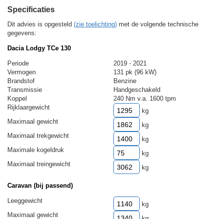
Specificaties
Dit advies is opgesteld
(zie toelichting)
met de volgende technische
gegevens:
Dacia Lodgy TCe 130
Periode
2019 - 2021
Vermogen
131 pk (96 kW)
Brandstof
Benzine
Transmissie
Handgeschakeld
Koppel
240 Nm v.a. 1600 tpm
Rijklaargewicht
kg
Maximaal gewicht
kg
Maximaal trekgewicht
kg
Maximale kogeldruk
kg
Maximaal treingewicht
kg
Caravan (bij passend)
Leeggewicht
kg
Maximaal gewicht
kg