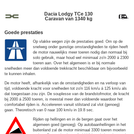
Dacia Lodgy TCe 130
Caravan van 1340 kg
Goede prestaties
Op vlakke wegen zijn de prestaties goed. Om op de
snelweg onder gunstige omstandigheden te rijden heeft
de motor nauwelijks meer toeren nodig dan normaal bij
solo gebruik, maar houd wel minimaal zo'n 2000 á 2300
toeren aan. Over het algemeen is er bij normale
snelheden meer dan voldoende trekkracht beschikbaar om bijvoorbeeld
te kunnen inhalen.
De motor heeft, afhankelijk van de omstandigheden en na verloop van
tijd, voldoende kracht voor snelheden tot zo'n
116 km/u
á
125 km/u
als
dat toegestaan zou zijn. De souplesse van de brandstofmotor, de kracht
bij 2000 á 2500 toeren, is meestal meer dan voldoende waardoor het
comfortabel rijden is. Accelereren vanuit stilstand zal vlot (genoeg)
gaan. Theoretisch van 0 naar 100 km/u in 19.8 sec.
Rijden op hellingen en in de bergen gaat over het
algemeen goed (genoeg). Op autobaanhellingen in het
buitenland zal de motor minimaal 3300 toeren moeten