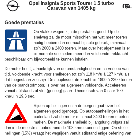
Opel Insignia Sports Tourer 1.5 turbo
Caravan van 1405 kg
Goede prestaties
Op vlakke wegen zijn de prestaties goed. Op de
snelweg zal de motor misschien net wat meer toeren
nodig hebben dan normaal bij solo gebruik, minimaal
zo'n 2000 á 2400 toeren. Maar over het algemeen is er
bij normale snelheden meer dan voldoende trekkracht
beschikbaar om bijvoorbeeld te kunnen inhalen.
De motor heeft, afhankelijk van de omstandigheden en na verloop van
tijd, voldoende kracht voor snelheden tot zo'n
118 km/u
á
127 km/u
als
dat toegestaan zou zijn. De souplesse, de kracht bij 1800 á 2300 toeren
van de brandstofmotor, is over het algemeen voldoende. Accelereren
vanuit stilstand zal vlot (genoeg) gaan. Theoretisch van 0 naar 100
km/u in 19.3 sec.
Rijden op hellingen en in de bergen gaat over het
algemeen goed (genoeg). Op autobaanhellingen in het
buitenland zal de motor minimaal 3400 toeren moeten
maken. De maximale snelheid bij langdurig volgas zal
dan in de meeste situaties rond de
103 km/u
kunnen liggen. Op steile
hellingen (15%) vraagt het wegrijden vanuit stilstand enige oefening van