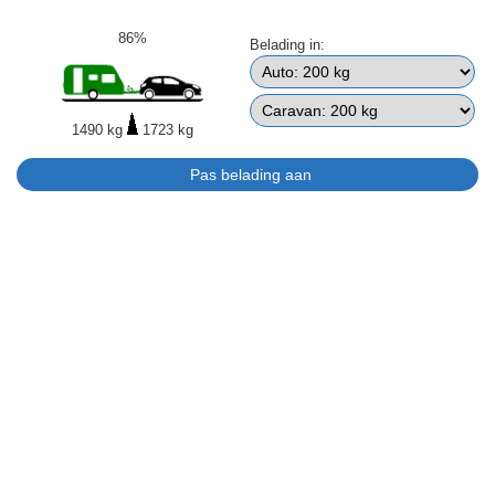
86%
Belading in:
1490 kg
1723 kg