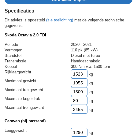
Specificaties
Dit advies is opgesteld
(zie toelichting)
met de volgende technische
gegevens:
Skoda Octavia 2.0 TDI
Periode
2020 - 2021
Vermogen
116 pk (85 kW)
Brandstof
Diesel met turbo
Transmissie
Handgeschakeld
Koppel
300 Nm v.a. 1500 tpm
Rijklaargewicht
kg
Maximaal gewicht
kg
Maximaal trekgewicht
kg
Maximale kogeldruk
kg
Maximaal treingewicht
kg
Caravan (bij passend)
Leeggewicht
kg