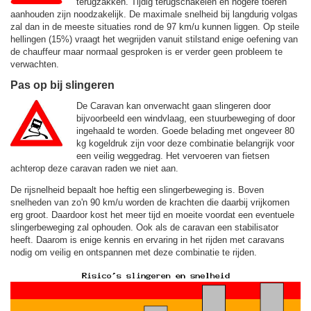
terugzakken. Tijdig terugschakelen en hogere toeren
aanhouden zijn noodzakelijk. De maximale snelheid bij langdurig volgas
zal dan in de meeste situaties rond de
97 km/u
kunnen liggen. Op steile
hellingen (15%) vraagt het wegrijden vanuit stilstand enige oefening van
de chauffeur maar normaal gesproken is er verder geen probleem te
verwachten.
Pas op bij slingeren
De Caravan kan onverwacht gaan slingeren door
bijvoorbeeld een windvlaag, een stuurbeweging of door
ingehaald te worden. Goede belading met ongeveer 80
kg kogeldruk zijn voor deze combinatie belangrijk voor
een veilig weggedrag. Het vervoeren van fietsen
achterop deze caravan raden we niet aan.
De rijsnelheid bepaalt hoe heftig een slingerbeweging is. Boven
snelheden van zo'n 90 km/u worden de krachten die daarbij vrijkomen
erg groot. Daardoor kost het meer tijd en moeite voordat een eventuele
slingerbeweging zal ophouden. Ook als de caravan een stabilisator
heeft. Daarom is enige kennis en ervaring in het rijden met caravans
nodig om veilig en ontspannen met deze combinatie te rijden.