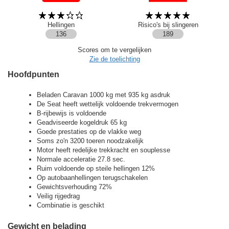
Hellingen
Risico's bij slingeren
136
189
Scores om te vergelijken
Zie de toelichting
Hoofdpunten
Beladen Caravan 1000 kg met 935 kg asdruk
De Seat heeft wettelijk voldoende trekvermogen
B-rijbewijs is voldoende
Geadviseerde kogeldruk 65 kg
Goede prestaties op de vlakke weg
Soms zo'n 3200 toeren noodzakelijk
Motor heeft redelijke trekkracht en souplesse
Normale acceleratie 27.8 sec.
Ruim voldoende op steile hellingen 12%
Op autobaanhellingen terugschakelen
Gewichtsverhouding 72%
Veilig rijgedrag
Combinatie is geschikt
Gewicht en belading