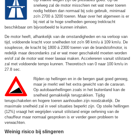
snelweg zal de motor misschien net wat meer toeren
nodig hebben dan normaal bij solo gebruik, minimaal
zo'n 2700 á 3200 toeren. Maar over het algemeen is er
bij niet al te hoge snelheden genoeg trekkracht
beschikbaar om bijvoorbeeld te kunnen inhalen.
De motor heeft, afhankelijk van de omstandigheden en na verloop van
tijd, voldoende kracht voor snelheden tot zo'n
98 km/u
á
109 km/u
. De
souplesse, de kracht bij 1800 á 2300 toeren van de brandstofmotor, is
redelijk maar desondanks zal er wat meer geschakeld moeten worden
en/of zal de motor wat meer lawaai maken. Accelereren vanuit stilstand
zal met voldoende tempo kunnen. Theoretisch van 0 naar 100 km/u in
27.8 sec.
Rijden op hellingen en in de bergen gaat goed genoeg,
maar je merkt wel het extra gewicht van de caravan.
Op autobaanhellingen zoals in het buitenland kan de
snelheid gemakkelijk terugzakken. Tijdig
terugschakelen en hogere toeren aanhouden zijn noodzakelijk. De
maximale snelheid zal in veel situaties beperkt zijn. Op steile hellingen
(12%) vraagt het wegrijden vanuit stilstand enige oefening van de
chauffeur maar normaal gesproken is er verder geen probleem te
verwachten.
Weinig risico bij slingeren