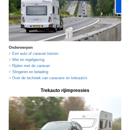
Onderwerpen
Een auto of caravan kiezen
Wet en regelgeving
Rijden met de caravan
Slingeren en belading
Over de techniek van caravans en trekauto's
Trekauto rijimpressies