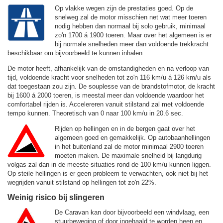
Op vlakke wegen zijn de prestaties goed. Op de
snelweg zal de motor misschien net wat meer toeren
nodig hebben dan normaal bij solo gebruik, minimaal
zo'n 1700 á 1900 toeren. Maar over het algemeen is er
bij normale snelheden meer dan voldoende trekkracht
beschikbaar om bijvoorbeeld te kunnen inhalen.
De motor heeft, afhankelijk van de omstandigheden en na verloop van
tijd, voldoende kracht voor snelheden tot zo'n
116 km/u
á
126 km/u
als
dat toegestaan zou zijn. De souplesse van de brandstofmotor, de kracht
bij 1600 á 2000 toeren, is meestal meer dan voldoende waardoor het
comfortabel rijden is. Accelereren vanuit stilstand zal met voldoende
tempo kunnen. Theoretisch van 0 naar 100 km/u in 20.6 sec.
Rijden op hellingen en in de bergen gaat over het
algemeen goed en gemakkelijk. Op autobaanhellingen
in het buitenland zal de motor minimaal 2900 toeren
moeten maken. De maximale snelheid bij langdurig
volgas zal dan in de meeste situaties rond de
100 km/u
kunnen liggen.
Op steile hellingen is er geen probleem te verwachten, ook niet bij het
wegrijden vanuit stilstand op hellingen tot zo'n 22%.
Weinig risico bij slingeren
De Caravan kan door bijvoorbeeld een windvlaag, een
stuurbeweging of door ingehaald te worden heen en