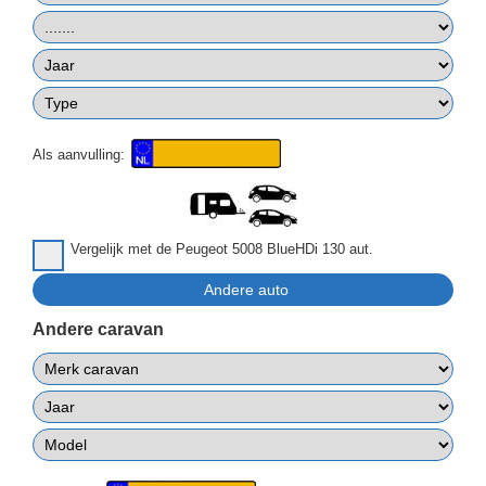
Als aanvulling:
Vergelijk met de Peugeot 5008 BlueHDi 130 aut.
Andere caravan