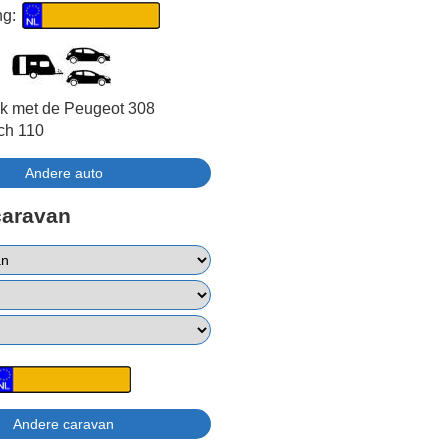
ng:
jk met de Peugeot 308
ch 110
caravan