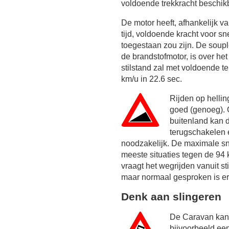
voldoende trekkracht beschik
De motor heeft, afhankelijk 
tijd, voldoende kracht voor sn
toegestaan zou zijn. De soupl
de brandstofmotor, is over he
stilstand zal met voldoende 
km/u in 22.6 sec.
Rijden op helli
goed (genoeg). 
buitenland kan d
terugschakelen 
noodzakelijk. De maximale sne
meeste situaties tegen de
94 
vraagt het wegrijden vanuit s
maar normaal gesproken is er
Denk aan slingeren
De Caravan kan 
bijvoorbeeld ee