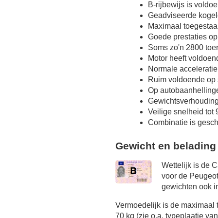
B-rijbewijs is voldo
Geadviseerde kogel
Maximaal toegestaa
Goede prestaties op
Soms zo'n 2800 toer
Motor heeft voldoen
Normale acceleratie
Ruim voldoende op s
Op autobaanhelling
Gewichtsverhoudin
Veilige snelheid tot
Combinatie is gesch
Gewicht en belading
Wettelijk is de 
voor de Peugeot
gewichten ook in
Vermoedelijk is de maximaal
70 kg (zie o.a. typeplaatje va