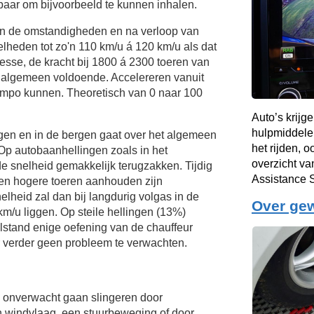
baar om bijvoorbeeld te kunnen inhalen.
van de omstandigheden en na verloop van
elheden tot zo'n
110 km/u
á
120 km/u
als dat
esse, de kracht bij 1800 á 2300 toeren van
t algemeen voldoende. Accelereren vanuit
tempo kunnen. Theoretisch van 0 naar 100
Auto’s krijg
hulpmiddelen
ngen en in de bergen gaat over het algemeen
het rijden, 
Op autobaanhellingen zoals in het
overzicht v
e snelheid gemakkelijk terugzakken. Tijdig
Assistance 
en hogere toeren aanhouden zijn
lheid zal dan bij langdurig volgas in de
Over ge
km/u
liggen. Op steile hellingen (13%)
tilstand enige oefening van de chauffeur
 verder geen probleem te verwachten.
onverwacht gaan slingeren door
n windvlaag, een stuurbeweging of door