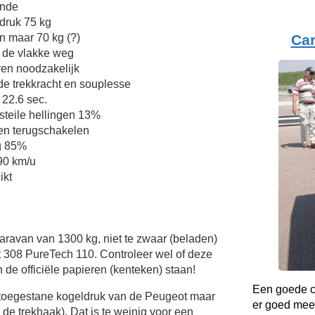
ende
druk 75 kg
Ca
n maar 70 kg (?)
 de vlakke weg
en noodzakelijk
de trekkracht en souplesse
 22.6 sec.
teile hellingen 13%
en terugschakelen
g 85%
 90 km/u
ikt
Caravan van 1300 kg, niet te zwaar (beladen)
 308 PureTech 110. Controleer wel of deze
 de officiële papieren (kenteken) staan!
Een goede co
 toegestane kogeldruk van de Peugeot maar
er goed mee
n de trekhaak). Dat is te weinig voor een