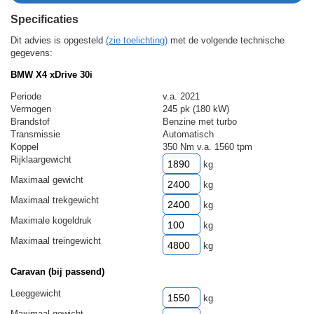
Specificaties
Dit advies is opgesteld
(zie toelichting)
met de volgende technische
gegevens:
BMW X4 xDrive 30i
Periode
v.a. 2021
Vermogen
245 pk (180 kW)
Brandstof
Benzine met turbo
Transmissie
Automatisch
Koppel
350 Nm v.a. 1560 tpm
Rijklaargewicht
kg
Maximaal gewicht
kg
Maximaal trekgewicht
kg
Maximale kogeldruk
kg
Maximaal treingewicht
kg
Caravan (bij passend)
Leeggewicht
kg
Maximaal gewicht