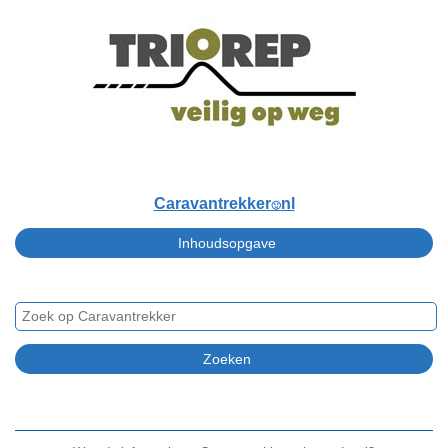
Caravantrekker
nl
🙂