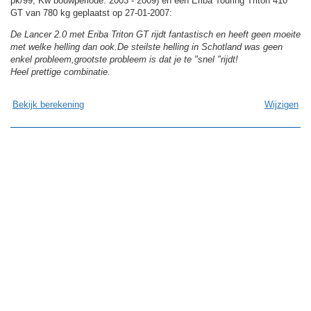
pk/99, Kw bouwperiode: 2003 - 2009) en een Eriba Touring Triton 410
GT van 780 kg geplaatst op 27-01-2007:
De Lancer 2.0 met Eriba Triton GT rijdt fantastisch en heeft geen moeite
met welke helling dan ook.De steilste helling in Schotland was geen
enkel probleem,grootste probleem is dat je te "snel "rijdt!
Heel prettige combinatie.
Bekijk berekening
Wijzigen