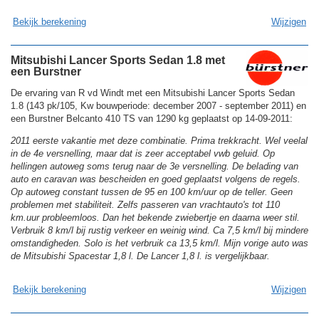
Bekijk berekening
Wijzigen
Mitsubishi Lancer Sports Sedan 1.8 met
een Burstner
De ervaring van R vd Windt met een Mitsubishi Lancer Sports Sedan
1.8 (143 pk/105, Kw bouwperiode: december 2007 - september 2011) en
een Burstner Belcanto 410 TS van 1290 kg geplaatst op 14-09-2011:
2011 eerste vakantie met deze combinatie. Prima trekkracht. Wel veelal
in de 4e versnelling, maar dat is zeer acceptabel vwb geluid. Op
hellingen autoweg soms terug naar de 3e versnelling. De belading van
auto en caravan was bescheiden en goed geplaatst volgens de regels.
Op autoweg constant tussen de 95 en 100 km/uur op de teller. Geen
problemen met stabiliteit. Zelfs passeren van vrachtauto's tot 110
km.uur probleemloos. Dan het bekende zwiebertje en daarna weer stil.
Verbruik 8 km/l bij rustig verkeer en weinig wind. Ca 7,5 km/l bij mindere
omstandigheden. Solo is het verbruik ca 13,5 km/l. Mijn vorige auto was
de Mitsubishi Spacestar 1,8 l. De Lancer 1,8 l. is vergelijkbaar.
Bekijk berekening
Wijzigen