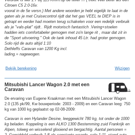
Citroen C5 2.0-16v.
vooral in de 5e versn.) Met andere woorden je hebt eigelijk te laat in de
gaten als je met Cruisecontrol rijdt dat het gas VEEL te DIEP is in
getrapt en eerder had moeten terug schakelen voor een redelijk verbruik
als je "vals-plat" rijdt.. Rijdt motorisch fantastich .Vering+stoelen
hadden iets comfortabeler gemogen met zo'n lange rit , maar dat zit in
de "Sport uitvoering." Ook de tank inhoud 45 Ltr. had groter gemogen.
Solo rijd de auto altijd 1:10
Dethleffs Caravan van 1200 Kg incl.
lading.= nagewogen.
Bekijk berekening
Wijzigen
Mitsubishi Lancer Wagon 2.0 met een
Caravan
De ervaring van Eugene Kraakman met een Mitsubishi Lancer Wagon
2.0 (135 pk/99, Kw bouwperiode: 2003 - 2009) en een Caravan leeg: 750
kg van 1000 kg geplaatst op 02-08-2009:
Caravan is een Hylander Desine, leeggewicht 780 kg, tot onder de 1000
kg beladen. Koppeling is een ALKO 1300 Bestemming zuid Frankrijk en
Alpen, tolweg en wisselend glooiend en bergachtig. Aantal personen =
2. Gemiddeld verbruik 1:8 als constante waarde, solo 1:11. stand auto