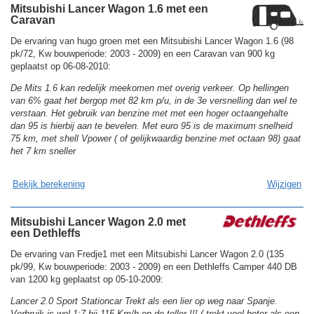
Mitsubishi Lancer Wagon 1.6 met een
Caravan
De ervaring van hugo groen met een Mitsubishi Lancer Wagon 1.6 (98
pk/72, Kw bouwperiode: 2003 - 2009) en een Caravan van 900 kg
geplaatst op 06-08-2010:
De Mits 1.6 kan redelijk meekomen met overig verkeer. Op hellingen
van 6% gaat het bergop met 82 km p/u, in de 3e versnelling dan wel te
verstaan. Het gebruik van benzine met met een hoger octaangehalte
dan 95 is hierbij aan te bevelen. Met euro 95 is de maximum snelheid
75 km, met shell Vpower ( of gelijkwaardig benzine met octaan 98) gaat
het 7 km sneller
Bekijk berekening
Wijzigen
Mitsubishi Lancer Wagon 2.0 met
een Dethleffs
De ervaring van Fredje1 met een Mitsubishi Lancer Wagon 2.0 (135
pk/99, Kw bouwperiode: 2003 - 2009) en een Dethleffs Camper 440 DB
van 1200 kg geplaatst op 05-10-2009:
Lancer 2.0 Sport Stationcar Trekt als een lier op weg naar Spanje.
Verbruik is wel 1:7 bij 115 Km/h.op de teller !!! ( trekt veel beter als een