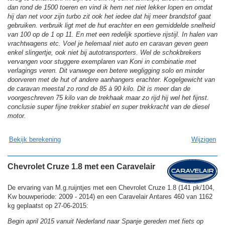
dan rond de 1500 toeren en vind ik hem net niet lekker lopen en omdat
hij dan net voor zijn turbo zit ook het iedee dat hij meer brandstof gaat
gebruiken. verbruik ligt met de hut erachter en een gemiddelde snelheid
van 100 op de 1 op 11. En met een redelijk sportieve rijstijl. In halen van
vrachtwagens etc. Voel je helemaal niet auto en caravan geven geen
enkel slingertje, ook niet bij autotransporters. Wel de schokbrekers
vervangen voor stuggere exemplaren van Koni in combinatie met
verlagings veren. Dit vanwege een betere wegligging solo en minder
doorveren met de hut of andere aanhangers erachter. Kogelgewicht van
de caravan meestal zo rond de 85 à 90 kilo. Dit is meer dan de
voorgeschreven 75 kilo van de trekhaak maar zo rijd hij wel het fijnst.
conclusie super fijne trekker stabiel en super trekkracht van de diesel
motor.
Bekijk berekening
Wijzigen
Chevrolet Cruze 1.8 met een Caravelair
De ervaring van M.g.ruijntjes met een Chevrolet Cruze 1.8 (141 pk/104,
Kw bouwperiode: 2009 - 2014) en een Caravelair Antares 460 van 1162
kg geplaatst op 27-06-2015:
Begin april 2015 vanuit Nederland naar Spanje gereden met fiets op