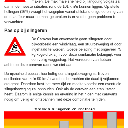
maken. De maximale snelheid bij langdurig volgas zal
dan in de meeste situaties rond de
101 km/u
kunnen liggen. Op steile
hellingen (16%) vraagt het wegrijden vanuit stilstand enige oefening van
de chauffeur maar normaal gesproken is er verder geen probleem te
verwachten.
Pas op bij slingeren
De Caravan kan onverwacht gaan slingeren door
bijvoorbeeld een windvlaag, een stuurbeweging of door
ingehaald te worden. Goede belading met ongeveer 75
kg kogeldruk zijn voor deze combinatie belangrijk voor
een veilig weggedrag. Het vervoeren van fietsen
achterop deze caravan raden we niet aan.
De rijsnelheid bepaalt hoe heftig een slingerbeweging is. Boven
snelheden van zo'n 90 km/u worden de krachten die daarbij vrijkomen
erg groot. Daardoor kost het meer tijd en moeite voordat een eventuele
slingerbeweging zal ophouden. Ook als de caravan een stabilisator
heeft. Daarom is enige kennis en ervaring in het rijden met caravans
nodig om veilig en ontspannen met deze combinatie te rijden.