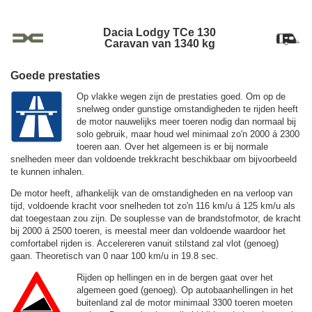
Dacia Lodgy TCe 130
Caravan van 1340 kg
Goede prestaties
Op vlakke wegen zijn de prestaties goed. Om op de
snelweg onder gunstige omstandigheden te rijden heeft
de motor nauwelijks meer toeren nodig dan normaal bij
solo gebruik, maar houd wel minimaal zo'n 2000 á 2300
toeren aan. Over het algemeen is er bij normale
snelheden meer dan voldoende trekkracht beschikbaar om bijvoorbeeld
te kunnen inhalen.
De motor heeft, afhankelijk van de omstandigheden en na verloop van
tijd, voldoende kracht voor snelheden tot zo'n
116 km/u
á
125 km/u
als
dat toegestaan zou zijn. De souplesse van de brandstofmotor, de kracht
bij 2000 á 2500 toeren, is meestal meer dan voldoende waardoor het
comfortabel rijden is. Accelereren vanuit stilstand zal vlot (genoeg)
gaan. Theoretisch van 0 naar 100 km/u in 19.8 sec.
Rijden op hellingen en in de bergen gaat over het
algemeen goed (genoeg). Op autobaanhellingen in het
buitenland zal de motor minimaal 3300 toeren moeten