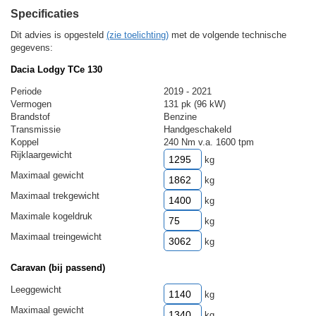
Specificaties
Dit advies is opgesteld
(zie toelichting)
met de volgende technische
gegevens:
Dacia Lodgy TCe 130
Periode
2019 - 2021
Vermogen
131 pk (96 kW)
Brandstof
Benzine
Transmissie
Handgeschakeld
Koppel
240 Nm v.a. 1600 tpm
Rijklaargewicht
kg
Maximaal gewicht
kg
Maximaal trekgewicht
kg
Maximale kogeldruk
kg
Maximaal treingewicht
kg
Caravan (bij passend)
Leeggewicht
kg
Maximaal gewicht
kg