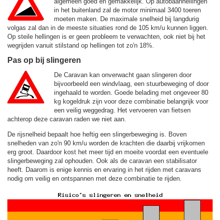
algemeen goed en gemakkelijk. Op autobaanhellingen
in het buitenland zal de motor minimaal 3400 toeren
moeten maken. De maximale snelheid bij langdurig
volgas zal dan in de meeste situaties rond de
105 km/u
kunnen liggen.
Op steile hellingen is er geen probleem te verwachten, ook niet bij het
wegrijden vanuit stilstand op hellingen tot zo'n 18%.
Pas op bij slingeren
De Caravan kan onverwacht gaan slingeren door
bijvoorbeeld een windvlaag, een stuurbeweging of door
ingehaald te worden. Goede belading met ongeveer 80
kg kogeldruk zijn voor deze combinatie belangrijk voor
een veilig weggedrag. Het vervoeren van fietsen
achterop deze caravan raden we niet aan.
De rijsnelheid bepaalt hoe heftig een slingerbeweging is. Boven
snelheden van zo'n 90 km/u worden de krachten die daarbij vrijkomen
erg groot. Daardoor kost het meer tijd en moeite voordat een eventuele
slingerbeweging zal ophouden. Ook als de caravan een stabilisator
heeft. Daarom is enige kennis en ervaring in het rijden met caravans
nodig om veilig en ontspannen met deze combinatie te rijden.